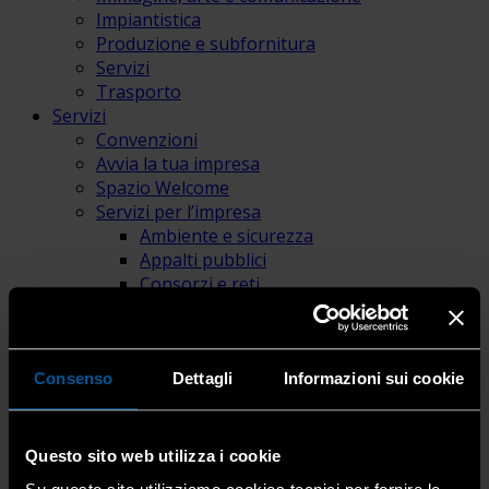
Impiantistica
Produzione e subfornitura
Servizi
Trasporto
Servizi
Convenzioni
Avvia la tua impresa
Spazio Welcome
Servizi per l’impresa
Ambiente e sicurezza
Appalti pubblici
Consorzi e reti
Consulenza Assicurativa
Consulenza Lavoro e Sindacale
Consulenza Legale – Privacy Gdpr
Contabilità e gestione d’impresa
Consenso
Dettagli
Informazioni sui cookie
Credito e servizi finanziari
Digital Innovation Hub
Energia e gas
Questo sito web utilizza i cookie
Fiscale e tributi