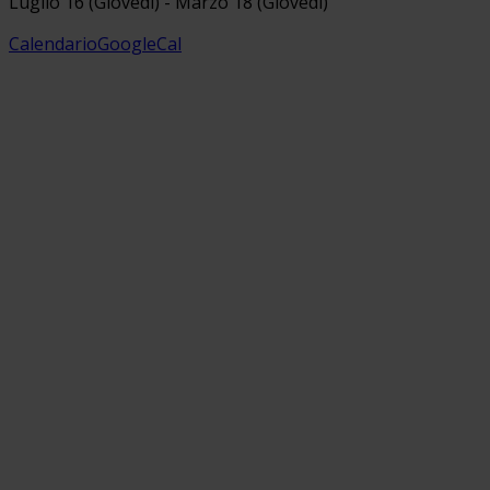
Luglio 16 (Giovedì) - Marzo 18 (Giovedì)
Calendario
GoogleCal