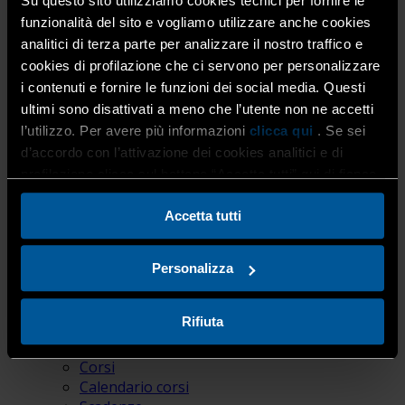
Su questo sito utilizziamo cookies tecnici per fornire le
Formazione
funzionalità del sito e vogliamo utilizzare anche cookies
Innovazione e Competitività
analitici di terza parte per analizzare il nostro traffico e
Internazionalizzazione e Competitività
cookies di profilazione che ci servono per personalizzare
Paghe
Provvidenze
i contenuti e fornire le funzioni dei social media. Questi
Relazioni Sindacali
ultimi sono disattivati a meno che l’utente non ne accetti
Servizio F-GAS
l’utilizzo. Per avere più informazioni
clicca qui
. Se sei
Sportello CAIT
d’accordo con l’attivazione dei cookies analitici e di
Servizi per la persona
profilazione clicca sul bottone “Accetta tutti” qui di fianco.
Caaf e Isee
Colf e Badanti
Accetta tutti
Consulenza Assicurativa
Energia e Gas Domestico
Pensioni e Previdenza
Personalizza
Provvidenze
SPID: identità digitale
Rifiuta
Area Education
Corsi / Eventi
Corsi
Calendario corsi