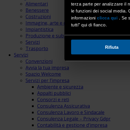
Alimentari
terza parte per analizzare il 
Benessere
le funzioni dei social media. 
Costruzioni
informazioni
clicca qui
. Se s
Immagine, arte e comunicazione
tutti” qui di fianco.
Impiantistica
Produzione e subfornitura
Servizi
Rifiuta
Trasporto
Servizi
Convenzioni
Avvia la tua impresa
Spazio Welcome
Servizi per l’impresa
Ambiente e sicurezza
Appalti pubblici
Consorzi e reti
Consulenza Assicurativa
Consulenza Lavoro e Sindacale
Consulenza Legale – Privacy Gdpr
Contabilità e gestione d’impresa