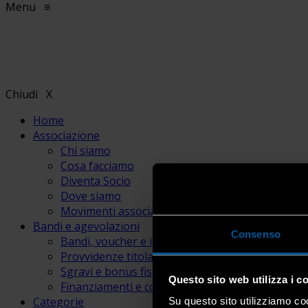
Menu
≡
Chiudi
X
Home
Associazione
Chi siamo
Cosa facciamo
Diventa Socio
Dove siamo
Movimenti associativi
Bandi e agevolazioni
Consenso
Bandi, voucher e incentivi
Provvidenze titolari e lavoratori
Sgravi e bonus fiscali
Questo sito web utilizza i c
Finanziamenti e contributi
Categorie
Su questo sito utilizziamo coo