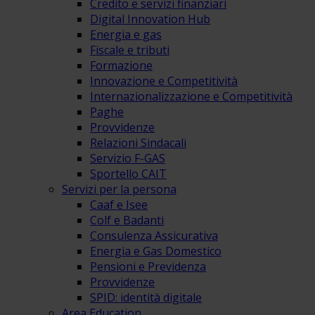
Credito e servizi finanziari
Digital Innovation Hub
Energia e gas
Fiscale e tributi
Formazione
Innovazione e Competitività
Internazionalizzazione e Competitività
Paghe
Provvidenze
Relazioni Sindacali
Servizio F-GAS
Sportello CAIT
Servizi per la persona
Caaf e Isee
Colf e Badanti
Consulenza Assicurativa
Energia e Gas Domestico
Pensioni e Previdenza
Provvidenze
SPID: identità digitale
Area Education