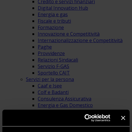
Credito e servizi finanziari
Digital Innovation Hub
Energia e gas
Fiscale e tributi
Formazione
Innovazione e Competitività
Internazionalizzazione e Competitività
Paghe
Provvidenze
Relazioni Sindacali
Servizio F-GAS
Sportello CAIT
Servizi per la persona
Caaf e Isee
Colf e Badanti
Consulenza Assicurativa
Energia e Gas Domestico
Pensioni e Previdenza
Provvidenze
SPID: identità digitale
Area Education