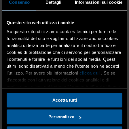
Consenso
Dettagli
Informazioni sui cookie
Corsi / Eventi
Corsi
Calendario corsi
Questo sito web utilizza i cookie
Scadenze
Eventi
Su questo sito utilizziamo cookies tecnici per fornire le
Photo Gallery
funzionalità del sito e vogliamo utilizzare anche cookies
News
analitici di terza parte per analizzare il nostro traffico e
News
cookies di profilazione che ci servono per personalizzare
Attualità
i contenuti e fornire le funzioni dei social media. Questi
Dati statistici
ultimi sono disattivati a meno che l’utente non ne accetti
Riviste per i soci
l’utilizzo. Per avere più informazioni
clicca qui
. Se sei
Pubblicazioni e media
d’accordo con l’attivazione dei cookies analitici e di
Bacheca Annunci
profilazione clicca sul bottone “Accetta tutti” qui di fianco.
Accetta tutti
Whistleblowing
Personalizza
Home