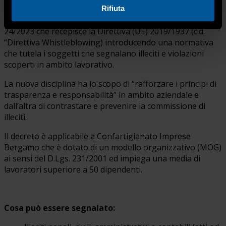
Whistleblowing
Rifiuta
In data 30 marzo 2023 è entrato in vigore il D.Lgs.
24/2023 che recepisce la Direttiva (UE) 2019/1937 (c.d.
“Direttiva Whistleblowing) introducendo una normativa
che tutela i soggetti che segnalano illeciti e violazioni
scoperti in ambito lavorativo.
La nuova disciplina ha lo scopo di “rafforzare i principi di
trasparenza e responsabilità” in ambito aziendale e
dall’altra di contrastare e prevenire la commissione di
illeciti.
Il decreto è applicabile a Confartigianato Imprese
Bergamo che è dotato di un modello organizzativo (MOG)
ai sensi del D.Lgs. 231/2001 ed impiega una media di
lavoratori superiore a 50 dipendenti.
Cosa può essere segnalato: