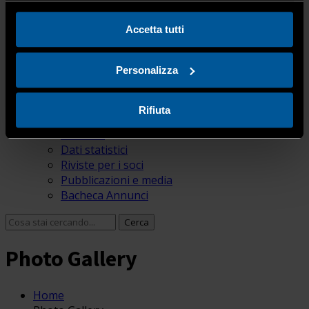
Corsi / Eventi
Corsi
Accetta tutti
Calendario corsi
Scadenze
Personalizza
Eventi
Photo Gallery
News
Rifiuta
News
Attualità
Dati statistici
Riviste per i soci
Pubblicazioni e media
Bacheca Annunci
Photo Gallery
Home