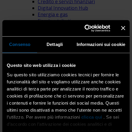
Credito e servizi finanziari
Digital Innovation Hub
Energia e gas
Fiscale e tributi
Formazione
Innovazione e Competitività
Internazionalizzazione e Competitività
Consenso
Dettagli
Informazioni sui cookie
Paghe
Provvidenze
Relazioni Sindacali
Questo sito web utilizza i cookie
Servizio F-GAS
Sportello CAIT
Su questo sito utilizziamo cookies tecnici per fornire le
Servizi per la persona
funzionalità del sito e vogliamo utilizzare anche cookies
Caaf e Isee
analitici di terza parte per analizzare il nostro traffico e
Colf e Badanti
cookies di profilazione che ci servono per personalizzare
Consulenza Assicurativa
i contenuti e fornire le funzioni dei social media. Questi
Energia e Gas Domestico
ultimi sono disattivati a meno che l’utente non ne accetti
Pensioni e Previdenza
l’utilizzo. Per avere più informazioni
clicca qui
. Se sei
Provvidenze
SPID: identità digitale
d’accordo con l’attivazione dei cookies analitici e di
Area Education
profilazione clicca sul bottone “Accetta tutti” qui di fianco.