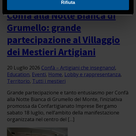
Rifiuta
Confà alla Notte Bianca di
Grumello: grande
partecipazione al Villaggio
dei Mestieri Artigiani
20 Luglio 2026
Confà – Artigiani che insegnano!
,
Education
,
Eventi
,
Home
,
Lobby e rappresentanza
,
Territorio
,
Tutti i mestieri
Grande partecipazione e tanto entusiasmo per Confà
alla Notte Bianca di Grumello del Monte, l’iniziativa
promossa da Confartigianato Imprese Bergamo
sabato 18 luglio, nell’ambito della manifestazione
organizzata nel centro del […]