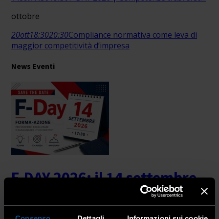
ottobre
20
ott
18:30
20:30
Compliance normativa come leva di
maggior competitività d’impresa
News Eventi
F-DAY 2026: il 14 settembre
torna l’Open Day della
formazione. Partecipa al
Consenso
Dettagli
Informazioni sui cookie