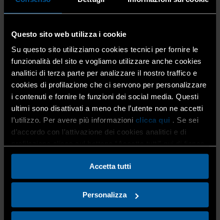
sondaggio e scegli
l’argomento
Questo sito web utilizza i cookie
Su questo sito utilizziamo cookies tecnici per fornire le
funzionalità del sito e vogliamo utilizzare anche cookies
29 Luglio 2026
Corsi
,
Eventi
,
Home
,
Lobby e
rappresentanza
,
Tutti i mestieri
analitici di terza parte per analizzare il nostro traffico e
cookies di profilazione che ci servono per personalizzare
La preparazione tecnica resta indispensabile, ma
i contenuti e fornire le funzioni dei social media. Questi
oggi, per mandare avanti un’impresa artigiana, non
ultimi sono disattivati a meno che l’utente non ne accetti
basta saper fare bene il proprio mestiere. Ogni
l’utilizzo. Per avere più informazioni
clicca qui
. Se sei
giorno devi organizzare il lavoro, gestire
d’accordo con l’attivazione dei cookies analitici e di
collaboratori e […]
profilazione clicca sul bottone “Accetta tutti” qui di fianco.
Accetta tutti
Personalizza