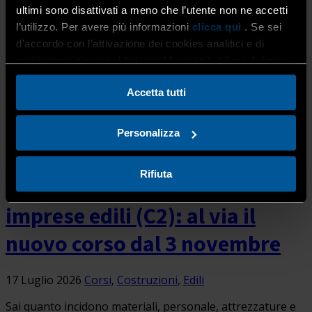
pubblicato nella Gazzetta Ufficiale n. 156 del 8 luglio 2026,
ultimi sono disattivati a meno che l’utente non ne accetti
il Ministero del Lavoro ha definito l’elenco delle violazioni
l’utilizzo. Per avere più informazioni
clicca qui
. Se sei
in […]
d’accordo con l’attivazione dei cookies analitici e di
profilazione clicca sul bottone “Accetta tutti” qui di fianco.
Accetta tutti
Personalizza
Rifiuta
Controllo di gestione per le
imprese edili (C2): al via il
nuovo corso dal 3 novembre
17 Luglio 2026
Corsi
,
Costruzioni
,
Edili
Sai quanto incidono materiali, personale, attrezzature e