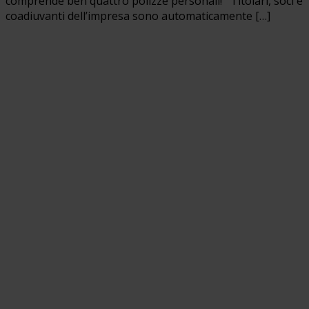
comprende ben quattro polizze personali! Titolari, soci e
coadiuvanti dell’impresa sono automaticamente […]