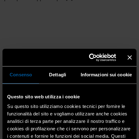
Sicurezza nei cantieri: con il
Consenso
Dettagli
Informazioni sui cookie
DM 78/2026 cambia l’elenco
delle violazioni che fanno
Questo sito web utilizza i cookie
perdere gli incentivi
Su questo sito utilizziamo cookies tecnici per fornire le
funzionalità del sito e vogliamo utilizzare anche cookies
22 Luglio 2026
Costruzioni
,
Impiantistica
analitici di terza parte per analizzare il nostro traffico e
cookies di profilazione che ci servono per personalizzare
Con il Decreto Ministeriale n. 78 del 22 giugno 2026,
i contenuti e fornire le funzioni dei social media. Questi