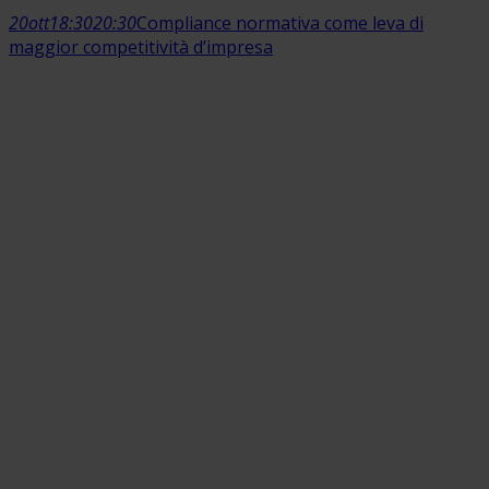
20
ott
18:30
20:30
Compliance normativa come leva di
maggior competitività d’impresa