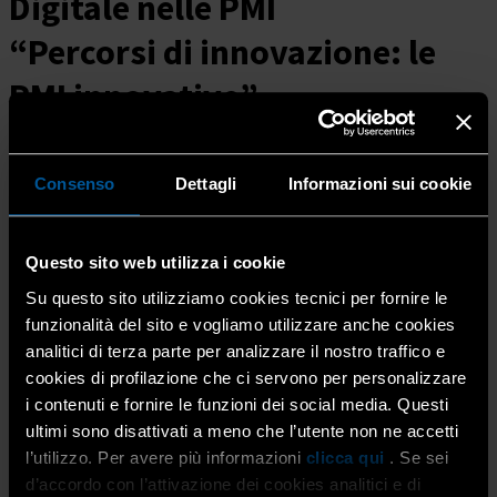
Digitale nelle PMI
“Percorsi di innovazione: le
PMI innovative”
02 Apr 2026
Archivio
Consenso
Dettagli
Informazioni sui cookie
Home
8 aprile 2026 – Workshop...
Mercoledì
8 aprile 2026
, a partire
dalle ore 10.00
, si terrà
Questo sito web utilizza i cookie
il workshop dal titolo
“Percorsi di innovazione: le PMI
Su questo sito utilizziamo cookies tecnici per fornire le
innovative”
.
funzionalità del sito e vogliamo utilizzare anche cookies
analitici di terza parte per analizzare il nostro traffico e
L’iniziativa è promossa dall’Osservatorio Innovazione
Digitale nelle PMI e dalla School of Management del
cookies di profilazione che ci servono per personalizzare
Politecnico di Milano e si svolgerà in presenza presso la
i contenuti e fornire le funzioni dei social media. Questi
Sala Ada Lovelace, all’interno della sede di Deloitte Italia
ultimi sono disattivati a meno che l’utente non ne accetti
(via Santa Sofia 28, Milano).
l’utilizzo. Per avere più informazioni
clicca qui
. Se sei
d’accordo con l’attivazione dei cookies analitici e di