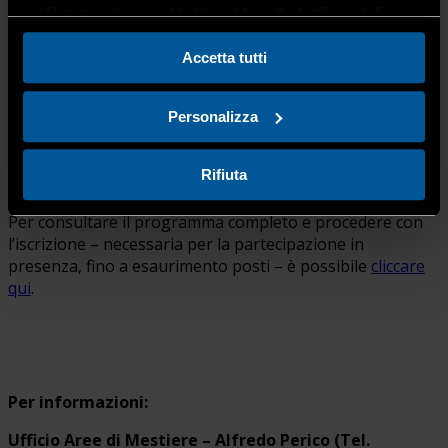
profilazione clicca sul bottone “Accetta tutti” qui di fianco.
Dopo i saluti introduttivi a cura di Deloitte Private,
dell’Osservatorio Innovazione Digitale nelle PMI e del
Accetta tutti
Politecnico di Milano, seguiranno gli interventi tecnici e
un tavolo di confronto con alcune imprese, durante il
Personalizza
quale verranno approfonditi i principali processi di
innovazione adottati.
Rifiuta
Per consultare il programma completo e procedere con
l’iscrizione – necessaria per la partecipazione in
presenza, fino a esaurimento posti – è possibile
cliccare
qui
.
Per informazioni:
Ufficio Aree di Mestiere – Alfredo Perico (Tel.