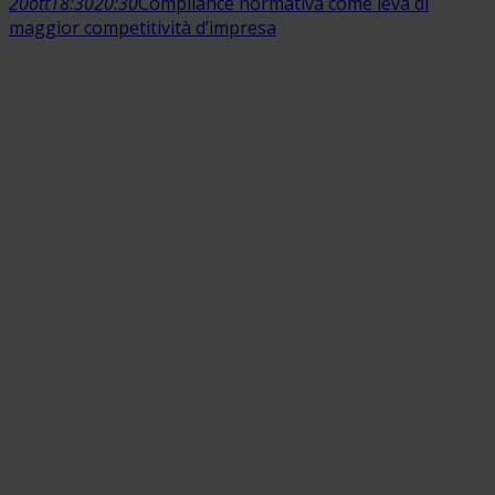
20
ott
18:30
20:30
Compliance normativa come leva di
maggior competitività d’impresa