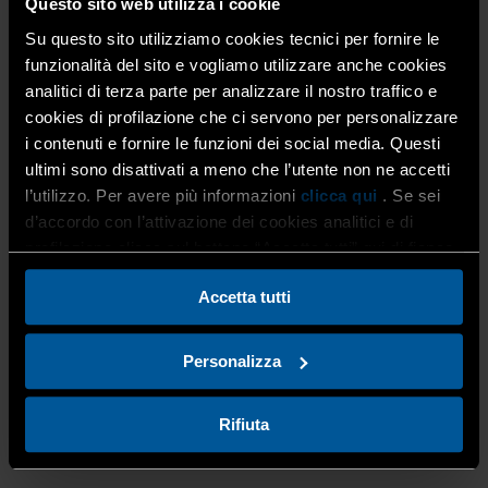
Questo sito web utilizza i cookie
Durata del corso
:
3 ore
Su questo sito utilizziamo cookies tecnici per fornire le
funzionalità del sito e vogliamo utilizzare anche cookies
analitici di terza parte per analizzare il nostro traffico e
cookies di profilazione che ci servono per personalizzare
i contenuti e fornire le funzioni dei social media. Questi
Data di svolgimento:
ultimi sono disattivati a meno che l’utente non ne accetti
Lunedì 16 settembre dalle 10:00 alle 13:00
l’utilizzo. Per avere più informazioni
clicca qui
. Se sei
d’accordo con l’attivazione dei cookies analitici e di
profilazione clicca sul bottone “Accetta tutti” qui di fianco.
Accetta tutti
Sede del corso
:
Confartigianato Imprese Bergamo
Via Torretta, 12 – Bergamo
.
Personalizza
Disponibilità di parcheggio interno
Rifiuta