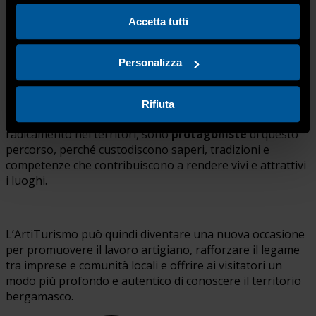
lavoro.
Accetta tutti
Per Confartigianato, il turismo rigenerativo rappresenta
Personalizza
un’evoluzione concreta della sostenibilità: non si limita a
ridurre gli impatti, ma genera valore economico, sociale e
culturale per le comunità ospitanti.
Le imprese
Rifiuta
artigiane
, con la loro presenza diffusa e il loro
radicamento nei territori, sono
protagoniste
di questo
percorso, perché custodiscono saperi, tradizioni e
competenze che contribuiscono a rendere vivi e attrattivi
i luoghi.
L’ArtiTurismo può quindi diventare una nuova occasione
per promuovere il lavoro artigiano, rafforzare il legame
tra imprese e comunità locali e offrire ai visitatori un
modo più profondo e autentico di conoscere il territorio
bergamasco.