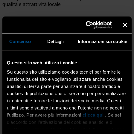
qualità e attrattività locale.
Anche per il territorio bergamasco, ricco di botteghe,
produzioni tipiche, manifatture, mestieri tradizionali e
competenze innovative, l’ArtiTurismo rappresenta una
Consenso
Dettagli
Informazioni sui cookie
leva importante di sviluppo. Dalla città ai borghi, dalle
valli alla pianura, l’artigianato può contribuire a
rafforzare un’offerta turistica capace di unire bellezza,
Questo sito web utilizza i cookie
accoglienza, identità e valore economico per le comunità.
Su questo sito utilizziamo cookies tecnici per fornire le
funzionalità del sito e vogliamo utilizzare anche cookies
analitici di terza parte per analizzare il nostro traffico e
Visitare un laboratorio artigiano significa entrare nel
cookies di profilazione che ci servono per personalizzare
cuore di un mestiere, vedere come nasce un prodotto,
i contenuti e fornire le funzioni dei social media. Questi
comprendere il valore del lavoro manuale e della
ultimi sono disattivati a meno che l’utente non ne accetti
creatività, scoprire il legame tra impresa e territorio. È
un’esperienza che arricchisce il turista e, allo stesso
l’utilizzo. Per avere più informazioni
clicca qui
. Se sei
tempo, offre nuove opportunità alle imprese, che
d’accordo con l’attivazione dei cookies analitici e di
possono rendere più visibile e riconoscibile il proprio
profilazione clicca sul bottone “Accetta tutti” qui di fianco.