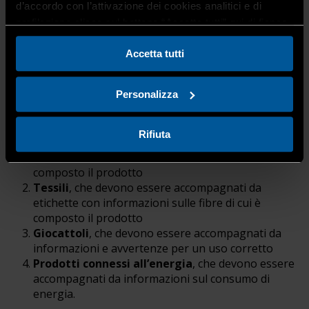
d’accordo con l’attivazione dei cookies analitici e di
possa essere sempre consapevole di cosa sta
profilazione clicca sul bottone “Accetta tutti” qui di fianco.
acquistando in negozio oppure online.
A tal proposito sono quindi state pubblicate delle guide
Accetta tutti
sintetiche per aiutare i consumatori a sapere quali sono
gli obblighi di legge, contenuti nelle etichette di alcune
Personalizza
categorie di prodotti e per aiutare gli operatori dei
seguenti settori:
Rifiuta
Calzature,
che devono essere accompagnate da
etichette/simboli con informazioni sui materiali cui è
composto il prodotto
Tessili
, che devono essere accompagnati da
etichette con informazioni sulle fibre di cui è
composto il prodotto
Giocattoli
, che devono essere accompagnati da
informazioni e avvertenze per un uso corretto
Prodotti connessi all’energia
, che devono essere
accompagnati da informazioni sul consumo di
energia.