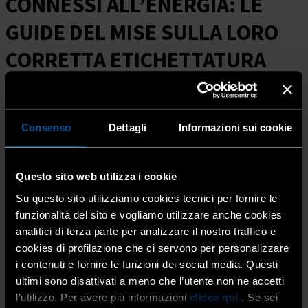
CONNESSI ALL’ENERGIA: LE
GUIDE DEL MISE SULLA LORO
CORRETTA ETICHETTATURA
13 Dic 2019
Archivio
Home
Consenso
Dettagli
Informazioni sui cookie
CALZATURE, TESSILI, GIOCATTOLI E...
Il Ministero per lo Sviluppo Economico ha pubblicato
Questo sito web utilizza i cookie
(
CLICCA QUI
) una serie di indicazioni sia per i
consumatori che per i produttori di alcuni generi di
Su questo sito utilizziamo cookies tecnici per fornire le
mercato: calzature, prodotti tessili, giocattoli e prodotti
funzionalità del sito e vogliamo utilizzare anche cookies
connessi all’energia.
analitici di terza parte per analizzare il nostro traffico e
cookies di profilazione che ci servono per personalizzare
i contenuti e fornire le funzioni dei social media. Questi
L’operatore economico
è obbligato
a mettere a
ultimi sono disattivati a meno che l’utente non ne accetti
disposizione tutte le informazioni previste dalla
l’utilizzo. Per avere più informazioni
clicca qui
. Se sei
normativa europea e nazionale, perché il consumatore