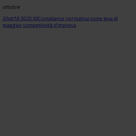
ottobre
20
ott
18:30
20:30
Compliance normativa come leva di
maggior competitività d’impresa