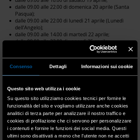
dalle 09.00 alle 22.00 di domenica 20 aprile (Santa
Pasqua);
dalle 09.00 alle 22.00 di lunedì 21 aprile (Lunedì
dell’Angelo);
dalle 09.00 alle 14.00 di martedì 22 aprile;
dalle 09.00 alle 22.00 di venerdì 25 aprile;
dalle 09.00 alle 22.00 di domenica 27 aprile;
dalle 09.00 alle 22.00 di giovedì 1° maggio;
dalle 09.00 alle 22.00 di domenica 4 maggio.
Consenso
Dettagli
Informazioni sui cookie
Questo sito web utilizza i cookie
Per maggiori dettagli si invita a consultare il
Comunicato
Su questo sito utilizziamo cookies tecnici per fornire le
Viabilità Italia
funzionalità del sito e vogliamo utilizzare anche cookies
analitici di terza parte per analizzare il nostro traffico e
cookies di profilazione che ci servono per personalizzare
i contenuti e fornire le funzioni dei social media. Questi
ultimi sono disattivati a meno che l’utente non ne accetti