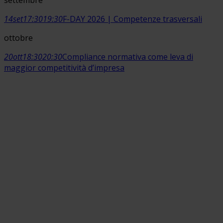
settembre
14
set
17:30
19:30
F-DAY 2026 | Competenze trasversali
ottobre
20
ott
18:30
20:30
Compliance normativa come leva di
maggior competitività d’impresa