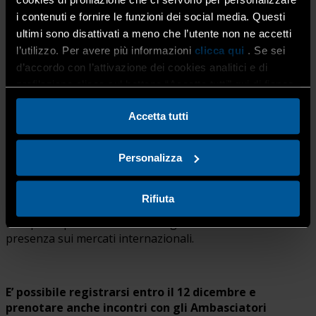
Cooperazione Internazionale, Antonio Tajani, e
i contenuti e fornire le funzioni dei social media. Questi
realizzata in collaborazione con Agenzia ICE, CDP, SACE e
ultimi sono disattivati a meno che l’utente non ne accetti
SIMEST, intende promuovere il dialogo tra il Sistema
l’utilizzo. Per avere più informazioni
clicca qui
. Se sei
Italia e le imprese per elaborare risposte efficaci alle sfide
d’accordo con l’attivazione dei cookies analitici e di
del commercio internazionale e rafforzare la proiezione
profilazione clicca sul bottone “Accetta tutti” qui di fianco.
dell’Italia nel mondo, in linea con gli obiettivi del
Piano
d’azione per l’export
.
Accetta tutti
Personalizza
All’evento interverranno tutte le Ambasciatrici e
gli Ambasciatori italiani nel mondo che, insieme
ai Direttori degli Uffici ICE all’estero e con l’assistenza
Rifiuta
di rappresentanti di CDP, SACE e SIMEST, incontreranno
le imprese per ascoltarne le esigenze e sostenerne la
presenza sui mercati internazionali.
E’ possibile
registrarsi entro il 12 dicembre
e
prenotare anche incontri con gli Ambasciatori