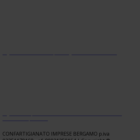
Organizzazione con sistema parità di genere certificato dal 2024
Organizzazione premiata da Welfare Index PMI con riconoscimento
“Welfare Champion 2026”
CONFARTIGIANATO IMPRESE BERGAMO p.iva