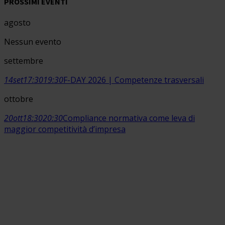
PROSSIMI EVENTI
agosto
Nessun evento
settembre
14
set
17:30
19:30
F-DAY 2026 | Competenze trasversali
ottobre
20
ott
18:30
20:30
Compliance normativa come leva di
maggior competitività d’impresa