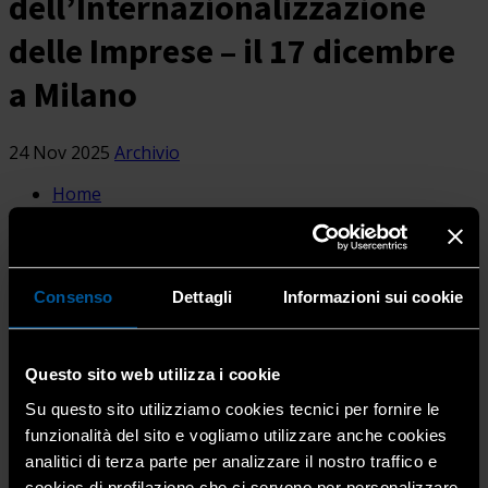
dell’Internazionalizzazione
delle Imprese – il 17 dicembre
a Milano
24 Nov 2025
Archivio
Home
Conferenza Nazionale dell’Export...
Il Ministero degli Affari Esteri e della Cooperazione
Internazionale organizza la terza edizione
Consenso
Dettagli
Informazioni sui cookie
della
Conferenza Nazionale dell’Export e
dell’Internazionalizzazione delle Imprese
che si terrà
il
17 dicembre
prossimo a
Milano
, dalle ore 8:30, presso
Questo sito web utilizza i cookie
il Centro Congressi Stella Polare di Fiera Milano.
Su questo sito utilizziamo cookies tecnici per fornire le
funzionalità del sito e vogliamo utilizzare anche cookies
La Conferenza, promossa dal Vice Presidente del
analitici di terza parte per analizzare il nostro traffico e
Consiglio e Ministro degli Affari Esteri e della
cookies di profilazione che ci servono per personalizzare