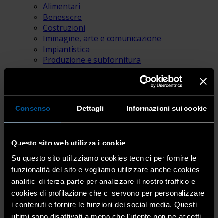
Alimentari
Benessere
Costruzioni
Immagine, arte e comunicazione
Impiantistica
Produzione e subfornitura
Servizi
Trasporto
Servizi
Convenzioni
Consenso
Dettagli
Informazioni sui cookie
Avvia la tua impresa
Spazio Welcome
Servizi per l’impresa
Questo sito web utilizza i cookie
Ambiente e sicurezza
Appalti pubblici
Su questo sito utilizziamo cookies tecnici per fornire le
Consorzi e reti
funzionalità del sito e vogliamo utilizzare anche cookies
Consulenza Assicurativa
analitici di terza parte per analizzare il nostro traffico e
Consulenza Lavoro e Sindacale
cookies di profilazione che ci servono per personalizzare
Consulenza Legale – Privacy Gdpr
i contenuti e fornire le funzioni dei social media. Questi
Contabilità e gestione d’impresa
ultimi sono disattivati a meno che l’utente non ne accetti