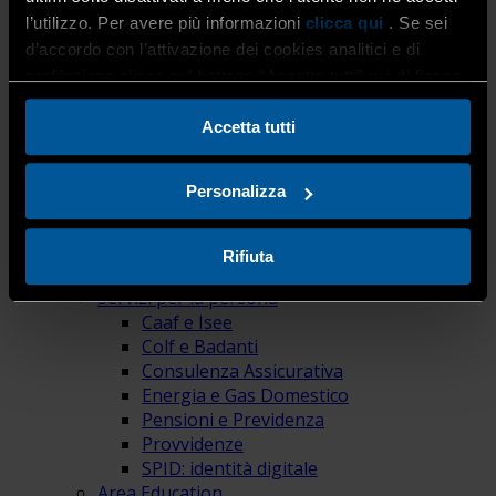
Credito e servizi finanziari
l’utilizzo. Per avere più informazioni
clicca qui
. Se sei
Digital Innovation Hub
d’accordo con l’attivazione dei cookies analitici e di
Energia e gas
Fiscale e tributi
profilazione clicca sul bottone “Accetta tutti” qui di fianco.
Formazione
Innovazione e Competitività
Accetta tutti
Internazionalizzazione e Competitività
Paghe
Personalizza
Provvidenze
Relazioni Sindacali
Servizio F-GAS
Rifiuta
Sportello CAIT
Servizi per la persona
Caaf e Isee
Colf e Badanti
Consulenza Assicurativa
Energia e Gas Domestico
Pensioni e Previdenza
Provvidenze
SPID: identità digitale
Area Education