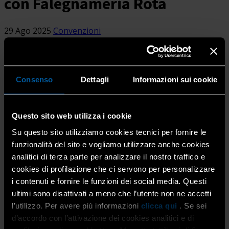
con Falegnameria Rota
29 Ago 2025
Convenzioni
Home
Apri le porte alla convenienza: scopri...
Una nuova opportunità esclusiva per gli Associati di
Consenso
Dettagli
Informazioni sui cookie
Confartigianato Imprese Bergamo!
Questo sito web utilizza i cookie
Grazie alla convenzione con
Falegnameria Rota Luigi
Su questo sito utilizziamo cookies tecnici per fornire le
Srl
– storica realtà artigiana bergamasca – potrai
funzionalità del sito e vogliamo utilizzare anche cookies
usufruire di uno
sconto del 30% su tutti i prodotti e
analitici di terza parte per analizzare il nostro traffico e
servizi
.
cookies di profilazione che ci servono per personalizzare
i contenuti e fornire le funzioni dei social media. Questi
ultimi sono disattivati a meno che l’utente non ne accetti
Con sede produttiva a
Ubiale Clanezzo
e showroom a
l’utilizzo. Per avere più informazioni
clicca qui
. Se sei
Bergamo in via Pietro Ruggeri da Stabello 49
,
d’accordo con l’attivazione dei cookies analitici e di
l’azienda è specializzata in: