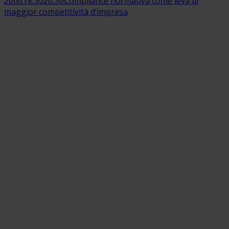
20
ott
18:30
20:30
Compliance normativa come leva di
maggior competitività d’impresa