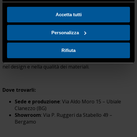
profilazione clicca sul bottone “Accetta tutti” qui di fianco.
Vendita e installazione di serramenti e porte
Accetta tutti
interne
Complementi d’arredo in legno su misura
Assistenza e ripristino di prodotti già installati
Personalizza
Rifiuta
Inoltre, Falegnameria Rota Luigi è
partner ufficiale dei
marchi Oknoplast e Bertolotto
, sinonimo di eccellenza
nel design e nella qualità dei materiali.
Dove trovarli:
Sede e produzione
: Via Aldo Moro 15 – Ubiale
Clanezzo (BG)
Showroom
: Via P. Ruggeri da Stabello 49 –
Bergamo