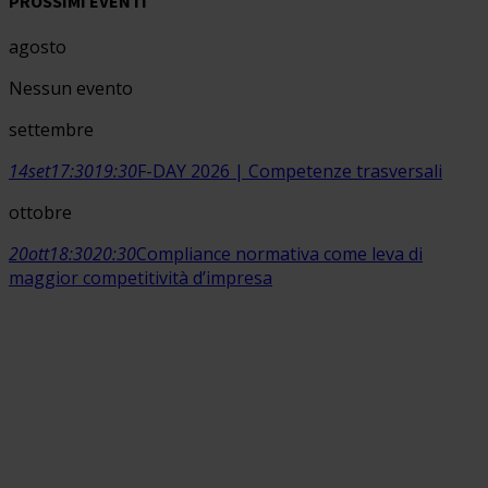
PROSSIMI EVENTI
agosto
Nessun evento
settembre
14
set
17:30
19:30
F-DAY 2026 | Competenze trasversali
ottobre
20
ott
18:30
20:30
Compliance normativa come leva di
maggior competitività d’impresa