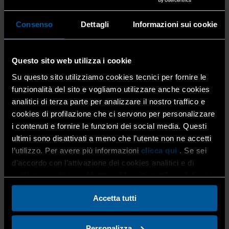
Consenso
Dettagli
Informazioni sui cookie
INFORMAZIONI UTILI
Questo sito web utilizza i cookie
Modalità
:
in presenza
Su questo sito utilizziamo cookies tecnici per fornire le
funzionalità del sito e vogliamo utilizzare anche cookies
analitici di terza parte per analizzare il nostro traffico e
Data e orario
cookies di profilazione che ci servono per personalizzare
i contenuti e fornire le funzioni dei social media. Questi
ultimi sono disattivati a meno che l’utente non ne accetti
1^ EDIZIONE 2026 – in presenza
l’utilizzo. Per avere più informazioni
clicca qui
. Se sei
d’accordo con l’attivazione dei cookies analitici e di
lunedì 9 marzo 2026
dalle 09.00 alle 17.00
profilazione clicca sul bottone “Accetta tutti” qui di fianco.
Accetta tutti
Sede del corso:
Confartigianato Imprese Bergamo, Via Torretta, 12 –
Personalizza