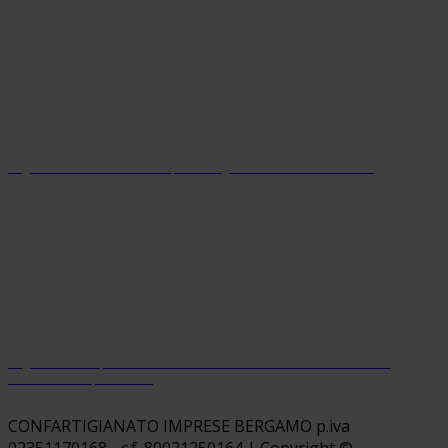
Organizzazione con sistema parità di genere certificato dal 2024
Organizzazione premiata da Welfare Index PMI con riconoscimento
“Welfare Champion 2026”
CONFARTIGIANATO IMPRESE BERGAMO p.iva