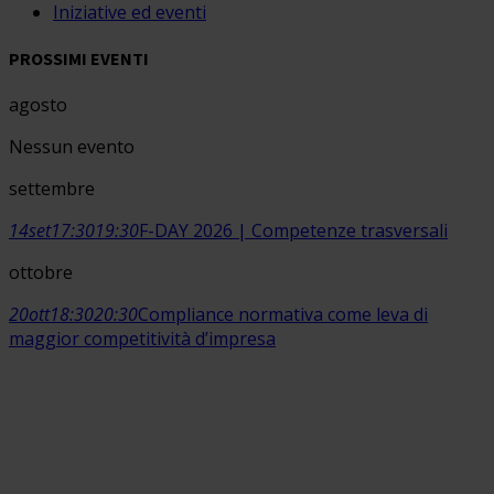
Iniziative ed eventi
PROSSIMI EVENTI
agosto
Nessun evento
settembre
14
set
17:30
19:30
F-DAY 2026 | Competenze trasversali
ottobre
20
ott
18:30
20:30
Compliance normativa come leva di
maggior competitività d’impresa