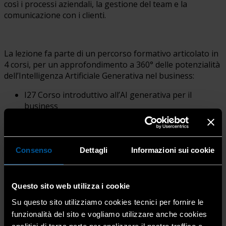
così i processi aziendali, la gestione del team e la
comunicazione con i clienti.
La lezione fa parte di un percorso formativo articolato in
4 corsi, per un approfondimento a 360° delle potenzialità
dell’Intelligenza Artificiale Generativa nel business:
I27 Corso introduttivo all’AI generativa per il
business
I28 Genera testi efficaci con l’Intelligenza Artificiale
I29 L’intelligenza Artificiale al servizio della Tua
Creatività con immagini e comunicazioni efficaci
I30 L’AI per il business artigiano: aumenta la tua
Consenso
Dettagli
Informazioni sui cookie
produttività
Questo sito web utilizza i cookie
Il corso rientra nelle agevolazioni previste dal PNRR
Su questo sito utilizziamo cookies tecnici per fornire le
con sconto diretto in fattura pari alla copertura del
funzionalità del sito e vogliamo utilizzare anche cookies
100% dei costi per Piccole Aziende IVA esclusa, entro i