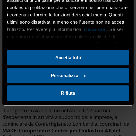
analitici di terza parte per analizzare il nostro traffico e
limiti consentiti per azienda.
cookies di profilazione che ci servono per personalizzare
i contenuti e fornire le funzioni dei social media. Questi
ultimi sono disattivati a meno che l’utente non ne accetti
Il corso è infatti realizzato nell’ambito del
progetto
l’utilizzo. Per avere più informazioni
clicca qui
. Se sei
M.I.A. Lombardia (Lombardia Manufacturing
d’accordo con l’attivazione dei cookies analitici e di
Innovation Alliance),
cofinanziato e supportato dai
profilazione clicca sul bottone “Accetta tutti” qui di fianco.
fondi del PNRR, che promuove un approccio
all’innovazione digitale su misura, attraverso
Accetta tutti
l’erogazione di una gamma di servizi di digitalizzazione e
formazione alle aziende lombarde: un’opportunità,
quindi, anche per le imprese bergamasche associate a
Personalizza
Confartigianato che potranno essere supportate nello
sviluppo di progetti di innovazione.
Rifiuta
Il progetto si avvale di un network di 12 partner
d’esperienza in attività a supporto delle imprese, a
cominciare da Confartigianato Lombardia, coordinati da
MADE
(
Competence Center per l’Industria 4.0 del