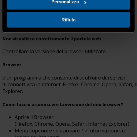
Domande frequenti
Personalizza
In questa sezione troverai le domande frequenti che
potranno aiutarti a navigare sul nuovo sito di
Rifiuta
Confartigianato Imprese Bergamo.
Non visualizzo correttamente il portale web
Controllare la versione del browser utilizzato
Browser
é un programma che consente di usufruire dei servizi
di connettività in Internet: Firefox, Chrome, Opera, Safari, 
Explorer.
Come faccio a conoscere la versione del mio browser?
Aprire il Browser
(Firefox, Chrome, Opera, Safari, Internet Explorer)
Menu superiore selezionare ? > Informazioni su