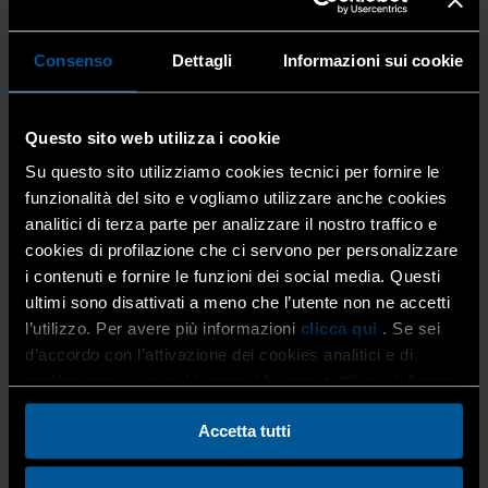
Corsi / Eventi
Corsi
Consenso
Dettagli
Informazioni sui cookie
Calendario corsi
Scadenze
Eventi
Questo sito web utilizza i cookie
Photo Gallery
News
Su questo sito utilizziamo cookies tecnici per fornire le
News
funzionalità del sito e vogliamo utilizzare anche cookies
Attualità
analitici di terza parte per analizzare il nostro traffico e
Dati statistici
cookies di profilazione che ci servono per personalizzare
Riviste per i soci
i contenuti e fornire le funzioni dei social media. Questi
Pubblicazioni e media
ultimi sono disattivati a meno che l’utente non ne accetti
Bacheca Annunci
l’utilizzo. Per avere più informazioni
clicca qui
. Se sei
d’accordo con l’attivazione dei cookies analitici e di
profilazione clicca sul bottone “Accetta tutti” qui di fianco.
Domande frequenti
Accetta tutti
Home