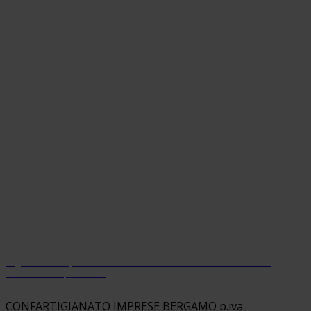
Organizzazione con sistema parità di genere certificato dal 2024
Organizzazione premiata da Welfare Index PMI con riconoscimento
“Welfare Champion 2026”
CONFARTIGIANATO IMPRESE BERGAMO p.iva