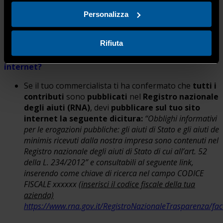
Personalizza
caso B) Non depositi un bilancio ordinario e quindi ne
Rifiuta
redigi uno in forma abbreviata ai sensi dell’art. 2435
bis del Codice Civile,
ma la tua azienda ha un sito
internet?
Se il tuo commercialista ti ha confermato che
tutti i
contributi
sono
pubblicati
nel
Registro nazionale
degli aiuti (RNA)
, devi
pubblicare sul tuo sito
internet la seguente dicitura:
“Obblighi informativi
per le erogazioni pubbliche: gli aiuti di Stato e gli aiuti de
minimis ricevuti dalla nostra impresa sono contenuti nel
Registro nazionale degli aiuti di Stato di cui all’art. 52
della L. 234/2012” e consultabili al seguente link,
inserendo come chiave di ricerca nel campo CODICE
FISCALE xxxxxx (
inserisci il codice fiscale della tua
azienda)
https://www.rna.gov.it/RegistroNazionaleTrasparenza/fa