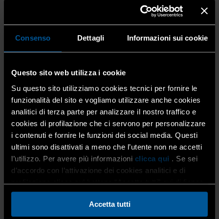
contributi) sono di
importo uguale o superiore a
10.000 euro
. Se non lo sono, non devi fare nulla.
se le
erogazioni
sono
uguali o superiori a 10.000
euro,
verifica con il tuo commercialista se
tutti i
Consenso
Dettagli
Informazioni sui cookie
contributi sono pubblicati o meno sul Registro
nazionale degli aiuti (RNA).
Questo sito web utilizza i cookie
Su questo sito utilizziamo cookies tecnici per fornire le
Fatto questo secondo passaggio verifica in quale caso
funzionalità del sito e vogliamo utilizzare anche cookies
rientra la tua azienda:
analitici di terza parte per analizzare il nostro traffico e
cookies di profilazione che ci servono per personalizzare
i contenuti e fornire le funzioni dei social media. Questi
caso A) Hai una srl che deposita al Registro delle
ultimi sono disattivati a meno che l’utente non ne accetti
Imprese un bilancio ordinario in forma estesa?
l’utilizzo. Per avere più informazioni
clicca qui
. Se sei
d’accordo con l’attivazione dei cookies analitici e di
Verifica con il tuo commercialista che le erogazioni
profilazione clicca sul bottone “Accetta tutti” qui di fianco.
ricevute siano state puntualmente indicate nella nota
integrativa al bilancio.
Accetta tutti