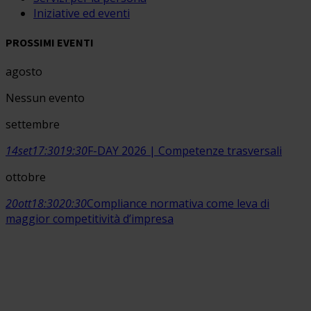
Iniziative ed eventi
PROSSIMI EVENTI
agosto
Nessun evento
settembre
14
set
17:30
19:30
F-DAY 2026 | Competenze trasversali
ottobre
20
ott
18:30
20:30
Compliance normativa come leva di
maggior competitività d’impresa