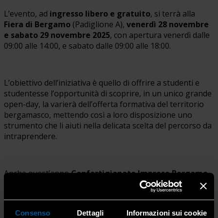
L’evento, ad
ingresso libero e gratuito
, si terrà alla
Fiera di Bergamo
(Padiglione A),
venerdì 28 novembre
e sabato 29 novembre 2025
, con apertura venerdì dalle
09:00 alle 14:00, e sabato dalle 09:00 alle 18:00.
L’obiettivo dell’iniziativa è quello di offrire a studenti e
studentesse l’opportunità di scoprire, in un unico grande
open-day, la varierà dell’offerta formativa del territorio
bergamasco, mettendo così a loro disposizione uno
strumento che li aiuti nella delicata scelta del percorso da
intraprendere.
Anche quest’anno
Confartigianato Imprese Bergamo
sarà presente nello stand di Imprese & Territorio
,
dove sarà possibile trovare i referenti delle associazioni
che rappresentano i mestieri e i settori del mercato del
Consenso
Dettagli
Informazioni sui cookie
lavoro.