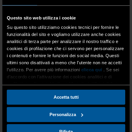
Questo sito web utilizza i cookie
Si tratta di un appuntamento da non perdere, per chi ha
un giovane in famiglia che deve valutare il proprio futuro
Su questo sito utilizziamo cookies tecnici per fornire le
formativo e professionale.
funzionalità del sito e vogliamo utilizzare anche cookies
analitici di terza parte per analizzare il nostro traffico e
cookies di profilazione che ci servono per personalizzare
i contenuti e fornire le funzioni dei social media. Questi
La manifestazione si rivolge a due distinte platee di
studenti e studentesse: da un lato, quelli in procinto di
ultimi sono disattivati a meno che l’utente non ne accetti
terminare la scuola secondaria di primo grado; dall’altro,
l’utilizzo. Per avere più informazioni
clicca qui
. Se sei
quelli in uscita dal secondo ciclo di istruzione.
d’accordo con l’attivazione dei cookies analitici e di
profilazione clicca sul bottone “Accetta tutti” qui di fianco.
Accetta tutti
Infatti, la Fiera dell’Orientamento ospita, all’interno di
stand dedicati, sia scuole secondarie di secondo grado ed
istituzioni formative, sia realtà del sistema di istruzione e
Personalizza
formazione terziaria (Università, Accademie, ITS
Academy) e del mondo del lavoro (Centri per l’Impiego
provinciali), oltre a numerosi enti del territorio.
Rifiuta