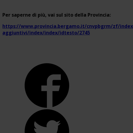
Per saperne di più, vai sul sito della Provincia:
https://www.provincia.bergamo.it/cnvpbgrm/zf/index.
aggiuntivi/index/index/idtesto/2745