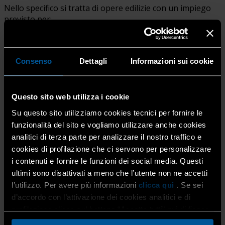
Nello specifico si tratta di opere edilizie con un impiego
previsto per:
a) vie di fuga;
b) impieghi specifici con requisiti specifici;
c) solo per comunicazione.
Consenso
Dettagli
Informazioni sui cookie
Gli impieghi previsti sopra descritti possono essere
Questo sito web utilizza i cookie
combinati, per esempio vie di fuga con requisiti specifici.
Per finestre e porte interne pedonali con caratteristiche
Su questo sito utilizziamo cookies tecnici per fornire le
di resistenza e controllo del fuoco e/o del fumo, la
funzionalità del sito e vogliamo utilizzare anche cookies
presente norma dovrebbe essere applicata solo in
analitici di terza parte per analizzare il nostro traffico e
associazione alla EN 16034.
cookies di profilazione che ci servono per personalizzare
I prodotti trattati dalla norma sono finestre e porte
i contenuti e fornire le funzioni dei social media. Questi
interne pedonali azionabili manualmente o motorizzate
ultimi sono disattivati a meno che l’utente non ne accetti
incernierate e serramenti doppi o accoppiati con ante
l’utilizzo. Per avere più informazioni
clicca qui
. Se sei
complanari o con tamponamento cieco, ad anta singola o
d’accordo con l’attivazione dei cookies analitici e di
doppia, che potrebbero essere completati con:
profilazione clicca sul bottone “Accetta tutti” qui di fianco.
relativi accessori per serramenti;