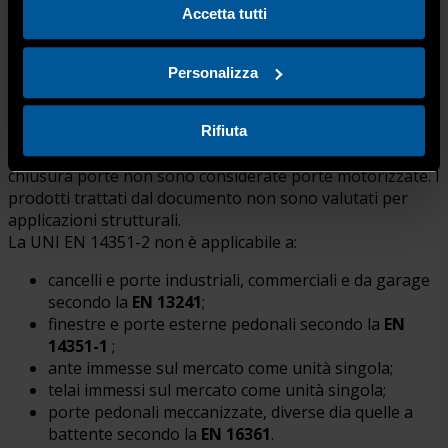
dispositivi di chiusura porte;
Accetta tutti
sopra luci integrali;
parti adiacenti contenute all’interno di un singolo
Personalizza
telaio da includere in una singola apertura.
Rifiuta
Le porte azionabili manualmente con dispositivi di
chiusura porte non sono considerate porte motorizzate. I
prodotti trattati dal documento non sono valutati per
applicazioni strutturali.
La UNI EN 14351-2 non è applicabile a:
cancelli e porte industriali, commerciali e da garage
secondo la
EN 13241
;
finestre e porte esterne pedonali secondo la
EN
14351-1
;
ante immesse sul mercato come unità singola;
telai immessi sul mercato come unità singola;
porte pedonali meccanizzate, diverse dia quelle a
battente secondo la
EN 16361
.