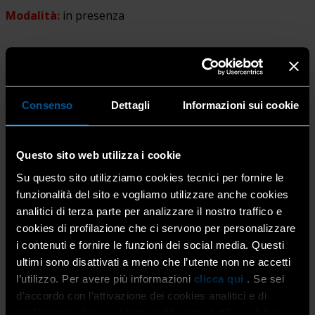
Modalità:
in presenza
Date di svolgimento:
Consenso
Dettagli
Informazioni sui cookie
1^ EDIZIONE 2026
Questo sito web utilizza i cookie
Martedì 31 marzo 2026 dalle 14:30 alle 18:30
Su questo sito utilizziamo cookies tecnici per fornire le
Martedì 07 aprile 2026 dalle 14:30 alle 18:30
funzionalità del sito e vogliamo utilizzare anche cookies
analitici di terza parte per analizzare il nostro traffico e
cookies di profilazione che ci servono per personalizzare
i contenuti e fornire le funzioni dei social media. Questi
ultimi sono disattivati a meno che l’utente non ne accetti
Sede del corso:
Confartigianato Imprese Bergamo Via
l’utilizzo. Per avere più informazioni
clicca qui
. Se sei
Torretta, 12 – Bergamo. Disponibilità di parcheggio
d’accordo con l’attivazione dei cookies analitici e di
interno.
profilazione clicca sul bottone “Accetta tutti” qui di fianco.