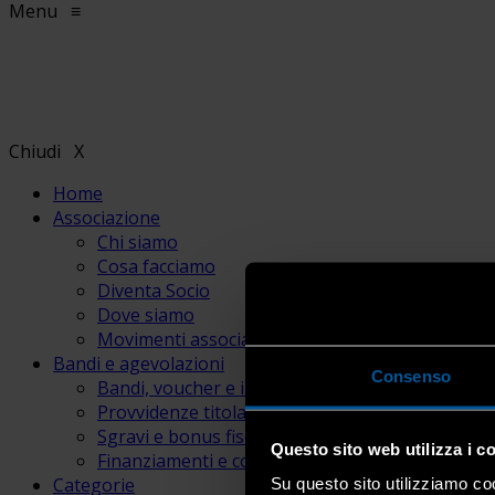
Menu
≡
Chiudi
X
Home
Associazione
Chi siamo
Cosa facciamo
Diventa Socio
Dove siamo
Movimenti associativi
Bandi e agevolazioni
Consenso
Bandi, voucher e incentivi
Provvidenze titolari e lavoratori
Sgravi e bonus fiscali
Questo sito web utilizza i c
Finanziamenti e contributi
Categorie
Su questo sito utilizziamo coo