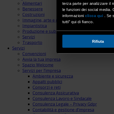
Alimentari
terza parte per analizzare il 
Benessere
le funzioni dei social media. 
Costruzioni
informazioni
clicca qui
. Se s
Immagine, arte e comunicazione
tutti” qui di fianco.
Impiantistica
Produzione e subfornitura
Servizi
Rifiuta
Trasporto
Servizi
Convenzioni
Avvia la tua impresa
Spazio Welcome
Servizi per l’impresa
Ambiente e sicurezza
Appalti pubblici
Consorzi e reti
Consulenza Assicurativa
Consulenza Lavoro e Sindacale
Consulenza Legale – Privacy Gdpr
Contabilità e gestione d’impresa