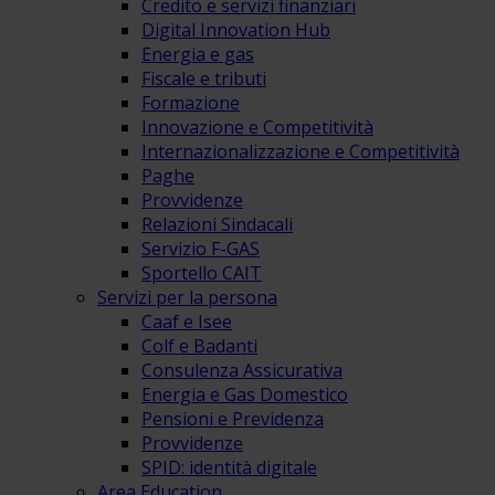
Credito e servizi finanziari
Digital Innovation Hub
Energia e gas
Fiscale e tributi
Formazione
Innovazione e Competitività
Internazionalizzazione e Competitività
Paghe
Provvidenze
Relazioni Sindacali
Servizio F-GAS
Sportello CAIT
Servizi per la persona
Caaf e Isee
Colf e Badanti
Consulenza Assicurativa
Energia e Gas Domestico
Pensioni e Previdenza
Provvidenze
SPID: identità digitale
Area Education