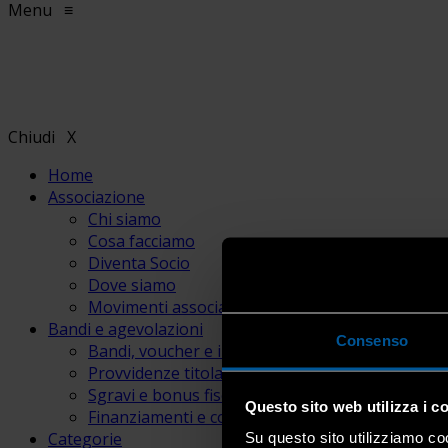
Menu
≡
Chiudi
X
Home
Associazione
Chi siamo
Cosa facciamo
Diventa Socio
Dove siamo
Movimenti associativi
Bandi e agevolazioni
Consenso
Bandi, voucher e incentivi
Provvidenze titolari e lavoratori
Sgravi e bonus fiscali
Questo sito web utilizza i c
Finanziamenti e contributi
Categorie
Su questo sito utilizziamo coo