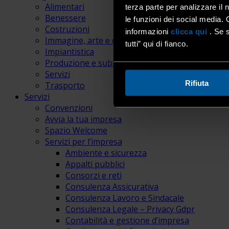
Alimentari
terza parte per analizzare il 
Benessere
le funzioni dei social media. 
Costruzioni
informazioni
clicca qui
. Se s
Immagine, arte e comunicazione
tutti” qui di fianco.
Impiantistica
Produzione e subfornitura
Servizi
Rifiuta
Trasporto
Servizi
Convenzioni
Avvia la tua impresa
Spazio Welcome
Servizi per l’impresa
Ambiente e sicurezza
Appalti pubblici
Consorzi e reti
Consulenza Assicurativa
Consulenza Lavoro e Sindacale
Consulenza Legale – Privacy Gdpr
Contabilità e gestione d’impresa