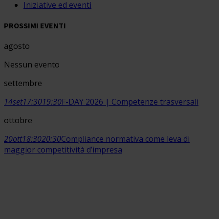
Iniziative ed eventi
PROSSIMI EVENTI
agosto
Nessun evento
settembre
14
set
17:30
19:30
F-DAY 2026 | Competenze trasversali
ottobre
20
ott
18:30
20:30
Compliance normativa come leva di
maggior competitività d’impresa