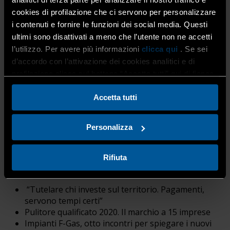
cookies di profilazione che ci servono per personalizzare
i contenuti e fornire le funzioni dei social media. Questi
ultimi sono disattivati a meno che l’utente non ne accetti
l’utilizzo. Per avere più informazioni
clicca qui
. Se sei
d’accordo con l’attivazione dei cookies analitici e di
profilazione clicca sul bottone “Accetta tutti” qui di fianco.
L’Eco di
Accetta tutti
Bergamo, nell’edizione di
giovedì 19 dicembre
, ha
pubblicato la pagina informativa che riporta notizie sulle
Personalizza
nostre iniziative dedicate agli associati.
Rifiuta
Tra i contenuti:
“Tutelare chi investe sul territorio. Pagamenti,
servono tempi certi”
Pulitore qualificato 2020. Il marchio a 15 imprese
Impianti F-Gas, otto incontri per spiegare i nuovi