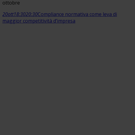
ottobre
20
ott
18:30
20:30
Compliance normativa come leva di
maggior competitività d’impresa