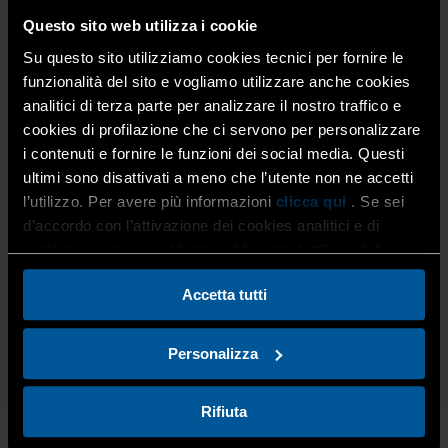
Questo sito web utilizza i cookie
Su questo sito utilizziamo cookies tecnici per fornire le
TIPO AGEVOLAZIONE:
Contributo massimo per ciascun Progetto Operativo:
funzionalità del sito e vogliamo utilizzare anche cookies
25.000 euro
analitici di terza parte per analizzare il nostro traffico e
Contributo massimo per singola impresa beneficiaria:
cookies di profilazione che ci servono per personalizzare
13.000 euro.
i contenuti e fornire le funzioni dei social media. Questi
Il contributo sarà erogato in forma di voucher.
ultimi sono disattivati a meno che l’utente non ne accetti
l’utilizzo. Per avere più informazioni
clicca qui
. Se sei
d’accordo con l’attivazione dei cookies analitici e di
SPESE AMMISSIBILI:
Le aziende potranno richiedere
profilazione clicca sul bottone “Accetta tutti” qui di fianco.
l’attivazione dei voucher per i percorsi di formazione che
rientrano entro determinate categorie:
Accetta tutti
Digitalizzazione dei processi aziendali
Risorse umane e innovazione organizzativa
Personalizza
Produzione/servizi
Logistica e magazzino
Rifiuta
Industria e artigianato 4.0
Ricerca e sviluppo