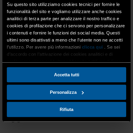
agenzie delle Nazioni Unite e i fornitori attuali o
Su questo sito utilizziamo cookies tecnici per fornire le
potenziali: l’evento offre alle aziende partecipanti
funzionalità del sito e vogliamo utilizzare anche cookies
l’occasione di partecipare a sessioni sull’accesso alle
analitici di terza parte per analizzare il nostro traffico e
opportunità di approvvigionamento delle Nazioni Unite e
cookies di profilazione che ci servono per personalizzare
di programmare incontri individuali con i responsabili
degli acquisti delle agenzie ONU partecipanti. Le aziende
i contenuti e fornire le funzioni dei social media. Questi
partecipanti avranno accesso a
incontri individuali
con i
ultimi sono disattivati a meno che l’utente non ne accetti
funzionari addetti agli acquisti delle agenzie ONU.
l’utilizzo. Per avere più informazioni
clicca qui
. Se sei
d’accordo con l’attivazione dei cookies analitici e di
profilazione clicca sul bottone “Accetta tutti” qui di fianco.
La partecipazione all’evento è gratuita per le aziende
italiane selezionate, tuttavia, le spese di viaggio e di
Accetta tutti
alloggio saranno a carico dei partecipanti.
Personalizza
I settori coinvolti sono
: agricoltura, alimentazione,
bevande, servizi, beni e tecnologie mediche e
farmaceutiche, emergenza, logistica, assistenza ai
Rifiuta
rifugiati e trasporti, tecnologia, innovazione, ICT e servizi
di ingegneria.