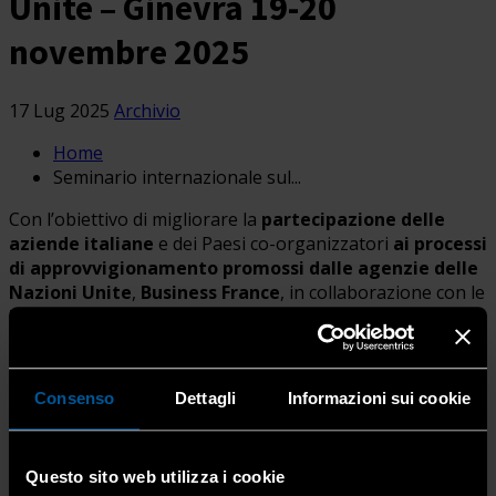
Unite – Ginevra 19-20
novembre 2025
17 Lug 2025
Archivio
Home
Seminario internazionale sul...
Con l’obiettivo di migliorare la
partecipazione delle
aziende italiane
e dei Paesi co-organizzatori
ai processi
di approvvigionamento promossi dalle agenzie delle
Nazioni Unite
,
Business France
, in collaborazione con le
Trade Promotion Organizations (TPO) di Italia, Austria e
Svizzera, organizza un
Seminario internazionale sugli
appalti (IPS
)
a Ginevra
.
Consenso
Dettagli
Informazioni sui cookie
L’IPS
si terrà il
19 e 20 novembre 2025
, presso il
Palais
des Nations
con l’obiettivo di facilitare le relazioni tra le
Questo sito web utilizza i cookie