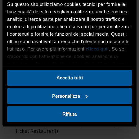
Risparmio su telefono, connessione e tecnologia
Su questo sito utilizziamo cookies tecnici per fornire le
Risparmio ed efficienza sulle polizze
funzionalità del sito e vogliamo utilizzare anche cookies
assicurative impresa, casa, auto, persona
analitici di terza parte per analizzare il nostro traffico e
Sconti sull’acquisto di carburante
(IP-Q8-TAMOIL)
cookies di profilazione che ci servono per personalizzare
Sconti sull’acquisto e sul noleggio di veicoli delle
i contenuti e fornire le funzioni dei social media. Questi
principali case automobilistiche
ultimi sono disattivati a meno che l’utente non ne accetti
Sconti sull’acquisto di attrezzature e
abbigliamento da lavoro
(Bongiorno Work,
l’utilizzo. Per avere più informazioni
clicca qui
. Se sei
Würth, Blackader)
d’accordo con l’attivazione dei cookies analitici e di
Sconti sui servizi per la cura della tua auto
profilazione clicca sul bottone “Accetta tutti” qui di fianco.
(autolavaggi, carrozzerie, gommisti)
Sconti sulle web agency per digitalizzare la tua
Accetta tutti
Impresa
Sconti sulla manutenzione e l’arredo della tua
Personalizza
casa o azienda
Sconti su palestre, parrucchieri e centri
estetici/benessere
Rifiuta
Riduzioni di prezzo anche per l’area food
(pasticcerie, gastronomie e pizzerie, oltre agli storici
Ticket Restaurant)