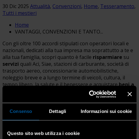
30 Dic 2025
Attualità
,
Convenzioni
,
Home
,
Tesseramento
,
Tutti i mestieri
Home
VANTAGGI, CONVENZIONI E TANTO...
Con gli oltre 100 accordi stipulati con operatori locali e
nazionali, dedicati alla tua impresa ma soprattutto a te e
alla tua famiglia, scopri quanto è facile
risparmiare
su
servizi
quali Aci, Siae, stazioni di carburante, società di
trasporto aereo, concessionarie automobilistiche,
noleggio breve e a lungo termine di veicoli, cultura, il
tempo libero, la salute e il benessere e acquistare
beni a
prezzi scontati
grazie alle tantissime convenzioni con
partner locali.
Consenso
Dettagli
Informazioni sui cookie
Tantissime occasioni ti aspettano:
Risparmio sulle bollette di luce e gas
Questo sito web utilizza i cookie