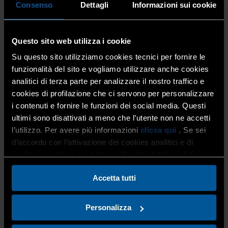
“Dopo la Fiera: Come Seguire i Contatti e Chiudere le
Consenso
Dettagli
Informazioni sui cookie
Offerte”
Questo sito web utilizza i cookie
Su questo sito utilizziamo cookies tecnici per fornire le
funzionalità del sito e vogliamo utilizzare anche cookies
La partecipazione ai webinar Zoom è
gratuita
e ogni
analitici di terza parte per analizzare il nostro traffico e
webinar durerà un’ora e mezza. Ogni appuntamento ha
cookies di profilazione che ci servono per personalizzare
un proprio link di iscrizione ed
è necessario registrarsi
i contenuti e fornire le funzioni dei social media. Questi
separatamente per ciascun webinar a cui si intende
partecipare. In alternativa, è disponibile il servizio
ultimi sono disattivati a meno che l’utente non ne accetti
gratuito
Export Front Desk
, pensato per offrire una
l’utilizzo. Per avere più informazioni
clicca qui
. Se sei
consulenza di primo orientamento ai percorsi di
d’accordo con l’attivazione dei cookies analitici e di
internazionalizzazione. Per ulteriori informazioni scrivere
profilazione clicca sul bottone “Accetta tutti” qui di fianco.
a
efd.supporto@ice.it
Accetta tutti
Personalizza
Per ulteriori approfondimenti: