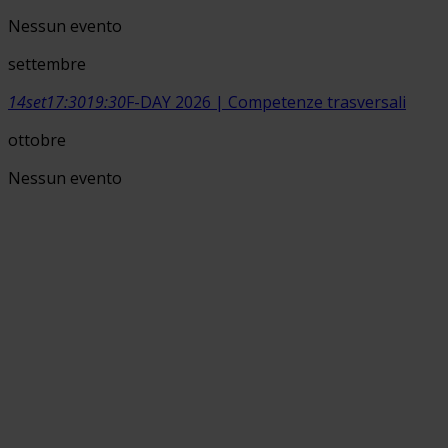
Nessun evento
settembre
14
set
17:30
19:30
F-DAY 2026 | Competenze trasversali
ottobre
Nessun evento