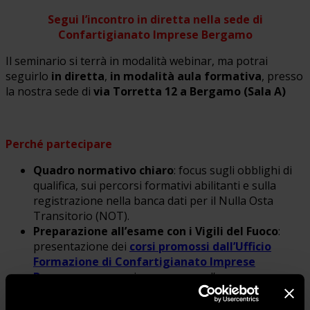
Segui l’incontro in diretta nella sede di
Confartigianato Imprese Bergamo
Il seminario si terrà in modalità webinar, ma potrai
seguirlo
in diretta
,
in modalità aula formativa
, presso
la nostra sede di
via Torretta 12 a Bergamo
(Sala A)
Perché partecipare
Quadro normativo chiaro
: focus sugli obblighi di
qualifica, sui percorsi formativi abilitanti e sulla
registrazione nella banca dati per il Nulla Osta
Transitorio (NOT).
Preparazione all’esame con i Vigili del Fuoco
:
presentazione dei
corsi promossi dall’Ufficio
Formazione di Confartigianato Imprese
Bergamo
necessari per superare l’esame
indispensabile per continuare a esercitare la
professione di tecnici manutentori di presidi