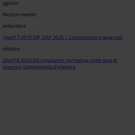
agosto
Nessun evento
settembre
14
set
17:30
19:30
F-DAY 2026 | Competenze trasversali
ottobre
20
ott
18:30
20:30
Compliance normativa come leva di
maggior competitività d’impresa