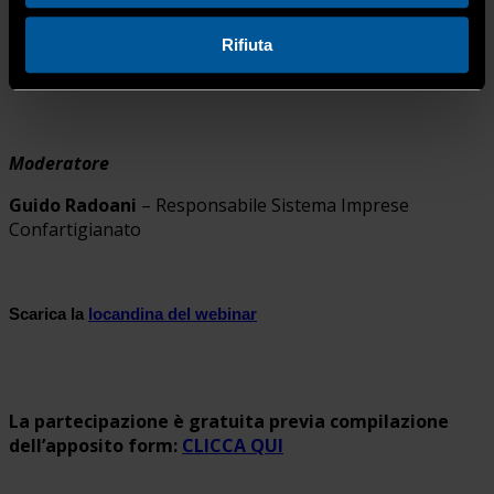
e Impianti, Università Ca’ Foscari Venezia
Fabrizio Monaco
– Rappresentante
Rifiuta
Confartigianato c/o Osservatorio sul Decreto
Controlli del Corpo nazionale Vigili del Fuoco
Moderatore
Guido Radoani
– Responsabile Sistema Imprese
Confartigianato
Scarica la
locandina del webinar
La partecipazione è gratuita previa compilazione
dell’apposito form
:
CLICCA QUI