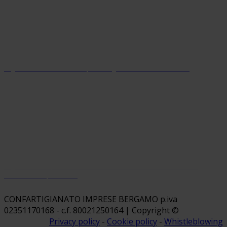
Organizzazione con sistema parità di genere certificato dal 2024
Organizzazione premiata da Welfare Index PMI con riconoscimento
“Welfare Champion 2026”
CONFARTIGIANATO IMPRESE BERGAMO p.iva
02351170168 - c.f. 80021250164 | Copyright ©
Privacy policy
-
Cookie policy
-
Whistleblowing