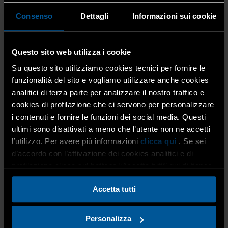
antincendio.
Consenso
Dettagli
Informazioni sui cookie
Programma
Questo sito web utilizza i cookie
Su questo sito utilizziamo cookies tecnici per fornire le
funzionalità del sito e vogliamo utilizzare anche cookies
Saluti
analitici di terza parte per analizzare il nostro traffico e
Davide Macchi
– Presidente Confartigianato
cookies di profilazione che ci servono per personalizzare
Impianti
i contenuti e fornire le funzioni dei social media. Questi
Barbara Ramaioli
– Presidente Confartigianato
ultimi sono disattivati a meno che l’utente non ne accetti
Carpenteria Meccanica
l’utilizzo. Per avere più informazioni
clicca qui
. Se sei
Leonardo Fabbroni
– Presidente Confartigianato
d’accordo con l’attivazione dei cookies analitici e di
Legno e Arredo
profilazione clicca sul bottone “Accetta tutti” qui di fianco.
Accetta tutti
Interventi
Giovanni Finotto
– Docente Sicurezza di Laboratori
Personalizza