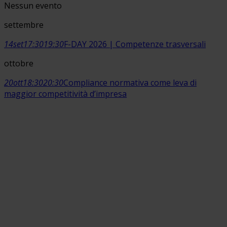
Nessun evento
settembre
14
set
17:30
19:30
F-DAY 2026 | Competenze trasversali
ottobre
20
ott
18:30
20:30
Compliance normativa come leva di
maggior competitività d’impresa