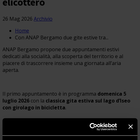
elicottero
26 Mag 2026
Archivio
Home
Con ANAP Bergamo due gite estive tra...
ANAP Bergamo propone due appuntamenti estivi
dedicati alla socialità, alla scoperta del territorio e al
piacere di trascorrere insieme una giornata all’aria
aperta.
Il primo appuntamento è in programma
domenica 5
luglio 2026
con la
classica
gita estiva sul lago d’Iseo
con girolago in bicicletta
.
Per i
ciclisti
il ritrovo è fissato alle
ore 8.00
presso la
Cascina Oglio di Sarnico, in via Fosio 4
. La partenza è