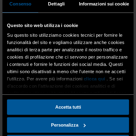
Consenso
Dettagli
Informazioni sui cookie
prevista alle
ore 8.15
, per un percorso di circa
65
chilometri
. Alle
ore 12.30
è previsto il pranzo presso la
Cascina Oglio di Sarnico
.
Questo sito web utilizza i cookie
Per
chi non partecipa alla biciclettata
è in programma
Su questo sito utilizziamo cookies tecnici per fornire le
una
visita guidata a Sarnico
. Il ritrovo è fissato alle
ore
funzionalità del sito e vogliamo utilizzare anche cookies
9.30
alla
Cascina Oglio di Sarnico, in via Fosio 4
, con
partenza alle
ore 9.45
per la visita guidata. Parcheggio e
analitici di terza parte per analizzare il nostro traffico e
partenza sono previsti presso la
Cascina Oglio
.
cookies di profilazione che ci servono per personalizzare
i contenuti e fornire le funzioni dei social media. Questi
ultimi sono disattivati a meno che l’utente non ne accetti
l’utilizzo. Per avere più informazioni
clicca qui
. Se sei
La
quota di partecipazione con pranzo è di 30 euro
.
d’accordo con l’attivazione dei cookies analitici e di
Le iscrizioni devono essere effettuate entro il 2 luglio
profilazione clicca sul bottone “Accetta tutti” qui di fianco.
2026
contattando i numeri:
Accetta tutti
333 454 985
oppure
335 812 8860
Personalizza
Per ulteriori informazioni guarda la locandina
QUI