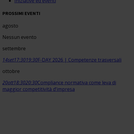
Iniziative ed eventi
PROSSIMI EVENTI
agosto
Nessun evento
settembre
14
set
17:30
19:30
F-DAY 2026 | Competenze trasversali
ottobre
20
ott
18:30
20:30
Compliance normativa come leva di
maggior competitività d’impresa