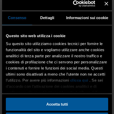
Qualora i prodotti siano destinati ad essere impiegati in
costruzioni a parete con intercapedine, la norma si
riferisce esclusivamente alle prestazioni dell’armatura
Consenso
Dettagli
Informazioni sui cookie
come rinforzo nei giunti orizzontali e non alle sue
prestazioni per i collegamenti della parete attraverso
l’intercapedine.
Questo sito web utilizza i cookie
Non è applicabile a:
Su questo sito utilizziamo cookies tecnici per fornire le
funzionalità del sito e vogliamo utilizzare anche cookies
a) prodotti in forma di fili o aste singole;
b) prodotti formati da materiali diversi dai gradi
analitici di terza parte per analizzare il nostro traffico e
specificati di acciaio inossidabile austenitico, acciaio
cookies di profilazione che ci servono per personalizzare
inossidabile ferritico austenitico, lamiera di acciaio
i contenuti e fornire le funzioni dei social media. Questi
prezincato o filo di acciaio zincato con o senza
ultimi sono disattivati a meno che l’utente non ne accetti
rivestimento organico.
l’utilizzo. Per avere più informazioni
clicca qui
. Se sei
d’accordo con l’attivazione dei cookies analitici e di
L’appendice ZA – presente all’interno della norma – si
profilazione clicca sul bottone “Accetta tutti” qui di fianco.
riferisce solo alle armature a rete a fili saldati destinate
all’utilizzo strutturale, in quanto non sussistono requisiti
Accetta tutti
regolamentati noti per prodotti di questa famiglia per
impiego non strutturale.