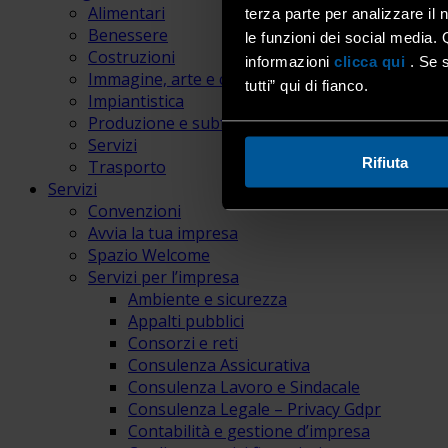
Alimentari
terza parte per analizzare il 
Benessere
le funzioni dei social media. 
Costruzioni
informazioni
clicca qui
. Se s
Immagine, arte e comunicazione
tutti” qui di fianco.
Impiantistica
Produzione e subfornitura
Servizi
Rifiuta
Trasporto
Servizi
Convenzioni
Avvia la tua impresa
Spazio Welcome
Servizi per l’impresa
Ambiente e sicurezza
Appalti pubblici
Consorzi e reti
Consulenza Assicurativa
Consulenza Lavoro e Sindacale
Consulenza Legale – Privacy Gdpr
Contabilità e gestione d’impresa