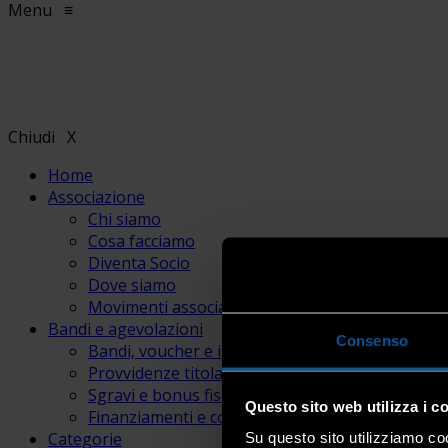
Menu
≡
Chiudi
X
Home
Associazione
Chi siamo
Cosa facciamo
Diventa Socio
Dove siamo
Movimenti associativi
Bandi e agevolazioni
Consenso
Bandi, voucher e incentivi
Provvidenze titolari e lavoratori
Sgravi e bonus fiscali
Questo sito web utilizza i c
Finanziamenti e contributi
Categorie
Su questo sito utilizziamo coo