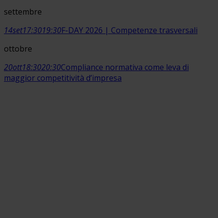
settembre
14
set
17:30
19:30
F-DAY 2026 | Competenze trasversali
ottobre
20
ott
18:30
20:30
Compliance normativa come leva di
maggior competitività d’impresa