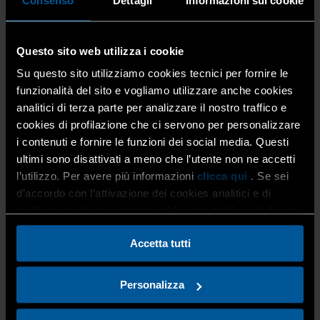
Consenso
Dettagli
Informazioni sui cookie
Le apparecchiature multisplit quanti circuiti hanno?
È bene sottolineare che il numero di circuiti di
Questo sito web utilizza i cookie
un’apparecchiatura
non è determinato dal numero di
split
collegati ad essa. Un’apparecchiatura collegata a più
Su questo sito utilizziamo cookies tecnici per fornire le
split potrebbe essere costituita da un unico circuito.
funzionalità del sito e vogliamo utilizzare anche cookies
analitici di terza parte per analizzare il nostro traffico e
Per avere una risposta alla domanda, basta consultare
cookies di profilazione che ci servono per personalizzare
l’etichetta applicata sull’unità esterna: per ogni circuito
i contenuti e fornire le funzioni dei social media. Questi
presente, viene indicato il quantitativo di F-Gas al suo
ultimi sono disattivati a meno che l’utente non ne accetti
interno.
l’utilizzo. Per avere più informazioni
clicca qui
. Se sei
d’accordo con l’attivazione dei cookies analitici e di
profilazione clicca sul bottone “Accetta tutti” qui di fianco.
Accetta tutti
Per ulteriori informazioni e approfondimenti:
Personalizza
Servizio F-Gas di Confartigianato Imprese Bergamo
(tel. 035.274.200-355; e-mail:
fgas@artigianibg.com
)