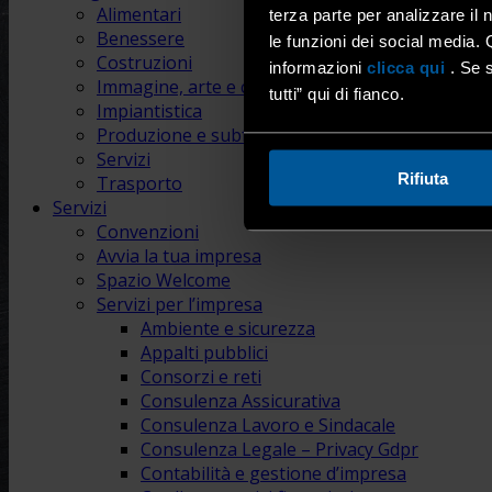
Alimentari
terza parte per analizzare il 
Benessere
le funzioni dei social media. 
Costruzioni
informazioni
clicca qui
. Se s
Immagine, arte e comunicazione
tutti” qui di fianco.
Impiantistica
Produzione e subfornitura
Servizi
Rifiuta
Trasporto
Servizi
Convenzioni
Avvia la tua impresa
Spazio Welcome
Servizi per l’impresa
Ambiente e sicurezza
Appalti pubblici
Consorzi e reti
Consulenza Assicurativa
Consulenza Lavoro e Sindacale
Consulenza Legale – Privacy Gdpr
Contabilità e gestione d’impresa