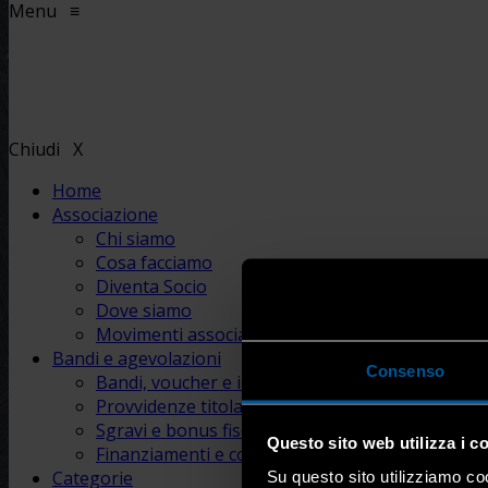
Menu
≡
Chiudi
X
Home
Associazione
Chi siamo
Cosa facciamo
Diventa Socio
Dove siamo
Movimenti associativi
Bandi e agevolazioni
Consenso
Bandi, voucher e incentivi
Provvidenze titolari e lavoratori
Sgravi e bonus fiscali
Questo sito web utilizza i c
Finanziamenti e contributi
Categorie
Su questo sito utilizziamo coo