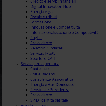
Credito e servizi finanziari
Digital Innovation Hub
Energia e gas
Fiscale e tributi
Formazione
Innovazione e Competitività
Internazionalizzazione e Competitività
Paghe
Provvidenze
Relazioni Sindacali
Servizio F-GAS
Sportello CAIT
Servizi per la persona
Caaf e Isee
Colf e Badanti
Consulenza Assicurativa
Energia e Gas Domestico
Pensioni e Previdenza
Provvidenze
SPID: identità digitale
Area Education