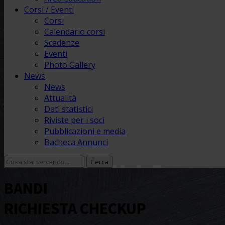
Corsi / Eventi
Corsi
Calendario corsi
Scadenze
Eventi
Photo Gallery
News
News
Attualità
Dati statistici
Riviste per i soci
Pubblicazioni e media
Bacheca Annunci
BANDI
RICHIESTA CHECKUP