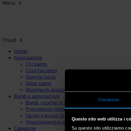
Menu
≡
Chiudi
X
Home
Associazione
Chi siamo
Cosa facciamo
Diventa Socio
Dove siamo
Movimenti associativi
Bandi e agevolazioni
Consenso
Bandi, voucher e incentivi
Provvidenze titolari e lavoratori
Sgravi e bonus fiscali
Questo sito web utilizza i c
Finanziamenti e contributi
Categorie
Su questo sito utilizziamo coo