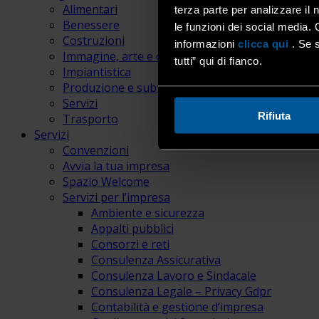
Alimentari
terza parte per analizzare il 
Benessere
le funzioni dei social media. 
Costruzioni
informazioni
clicca qui
. Se s
Immagine, arte e comunicazione
tutti” qui di fianco.
Impiantistica
Produzione e subfornitura
Servizi
Rifiuta
Trasporto
Servizi
Convenzioni
Avvia la tua impresa
Spazio Welcome
Servizi per l’impresa
Ambiente e sicurezza
Appalti pubblici
Consorzi e reti
Consulenza Assicurativa
Consulenza Lavoro e Sindacale
Consulenza Legale – Privacy Gdpr
Contabilità e gestione d’impresa