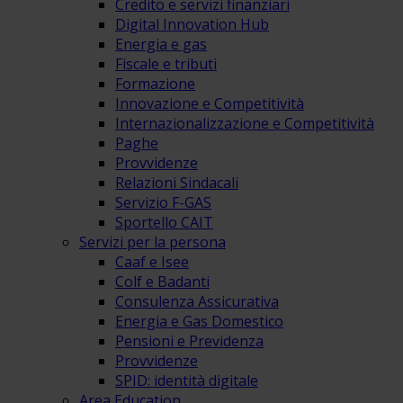
Credito e servizi finanziari
Digital Innovation Hub
Energia e gas
Fiscale e tributi
Formazione
Innovazione e Competitività
Internazionalizzazione e Competitività
Paghe
Provvidenze
Relazioni Sindacali
Servizio F-GAS
Sportello CAIT
Servizi per la persona
Caaf e Isee
Colf e Badanti
Consulenza Assicurativa
Energia e Gas Domestico
Pensioni e Previdenza
Provvidenze
SPID: identità digitale
Area Education