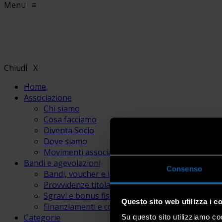
Menu
≡
Chiudi
X
Home
Associazione
Chi siamo
Cosa facciamo
Diventa Socio
Dove siamo
Movimenti associativi
Bandi e agevolazioni
Consenso
Bandi, voucher e incentivi
Provvidenze titolari e lavoratori
Sgravi e bonus fiscali
Questo sito web utilizza i c
Finanziamenti e contributi
Categorie
Su questo sito utilizziamo coo