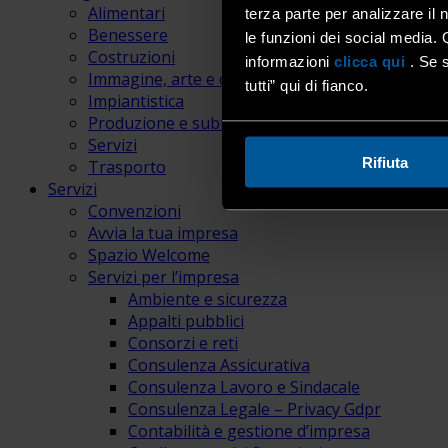
Alimentari
terza parte per analizzare il 
Benessere
le funzioni dei social media. 
Costruzioni
informazioni
clicca qui
. Se s
Immagine, arte e comunicazione
tutti” qui di fianco.
Impiantistica
Produzione e subfornitura
Servizi
Rifiuta
Trasporto
Servizi
Convenzioni
Avvia la tua impresa
Spazio Welcome
Servizi per l’impresa
Ambiente e sicurezza
Appalti pubblici
Consorzi e reti
Consulenza Assicurativa
Consulenza Lavoro e Sindacale
Consulenza Legale – Privacy Gdpr
Contabilità e gestione d’impresa