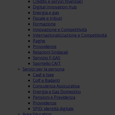
Credito e servizi finanziari
Digital Innovation Hub
Energia e gas
Fiscale e tributi
Formazione
Innovazione e Competitività
Internazionalizzazione e Competitività
Paghe
Provvidenze
Relazioni Sindacali
Servizio F-GAS
Sportello CAIT
Servizi per la persona
Caaf e Isee
Colf e Badanti
Consulenza Assicurativa
Energia e Gas Domestico
Pensioni e Previdenza
Provvidenze
SPID: identità digitale
Area Education