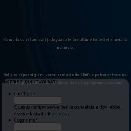
Compila con i tuoi dati (allegando le tue ultime bollette) e invia la
richiesta.
Nel giro di pochi giorni verrai contatto da CEnPI e potrai entrare nel
INSERISCI QUI I TUOI DATI
nostro gruppo d’acquisto, liberandoti da ogni preoccupazione!
Facebook
Questo campo serve per la convalida e dovrebbe
essere lasciato inalterato.
Cognome
*