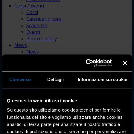
Corsi / Eventi
Corsi
Calendario corsi
Scadenze
Eventi
Photo Gallery
News
News
Attualità
Dati statistici
Riviste per i soci
Pubblicazioni e media
Consenso
Dettagli
Informazioni sui cookie
Bacheca Annunci
Questo sito web utilizza i cookie
CENPI
Su questo sito utilizziamo cookies tecnici per fornire le
funzionalità del sito e vogliamo utilizzare anche cookies
credito imposta energia – caro
analitici di terza parte per analizzare il nostro traffico e
cookies di profilazione che ci servono per personalizzare