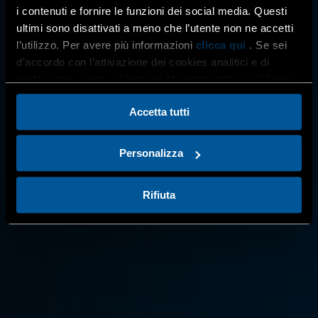
bollette orio
i contenuti e fornire le funzioni dei social media. Questi
ultimi sono disattivati a meno che l’utente non ne accetti
Home
l’utilizzo. Per avere più informazioni
clicca qui
. Se sei
CENPI
d’accordo con l’attivazione dei cookies analitici e di
credito imposta energia...
profilazione clicca sul bottone “Accetta tutti” qui di fianco.
Accetta tutti
Personalizza
Rifiuta