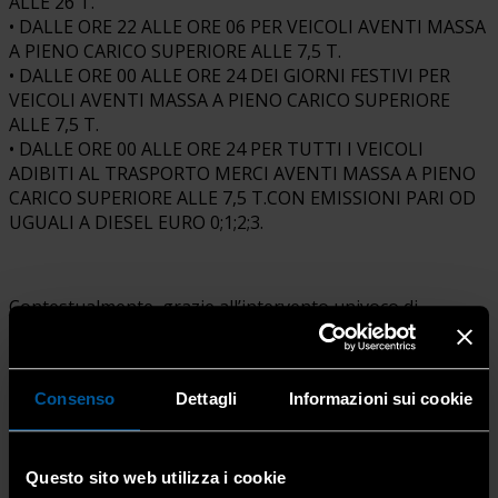
ALLE 26 T.
• DALLE ORE 22 ALLE ORE 06 PER VEICOLI AVENTI MASSA
A PIENO CARICO SUPERIORE ALLE 7,5 T.
• DALLE ORE 00 ALLE ORE 24 DEI GIORNI FESTIVI PER
VEICOLI AVENTI MASSA A PIENO CARICO SUPERIORE
ALLE 7,5 T.
• DALLE ORE 00 ALLE ORE 24 PER TUTTI I VEICOLI
ADIBITI AL TRASPORTO MERCI AVENTI MASSA A PIENO
CARICO SUPERIORE ALLE 7,5 T.CON EMISSIONI PARI OD
UGUALI A DIESEL EURO 0;1;2;3.
Contestualmente, grazie all’intervento univoco di
Confartigianato Trasporti, Fai e Fita-Cna, gli stessi
comuni hanno concesso la possibilità di chiedere la
deroga
al divieto
da parte delle imprese che per la
Consenso
Dettagli
Informazioni sui cookie
collocazione geografica e la tipologia di lavoro svolto non
possono utilizzare strade alternative se non con un
aumento importante del costo complessivo del trasporto.
Questo sito web utilizza i cookie