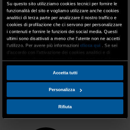
Su questo sito utilizziamo cookies tecnici per fornire le
Le deroghe possono essere richieste dalle ditte
funzionalità del sito e vogliamo utilizzare anche cookies
interessate con l’apposito modello di deroga FAC-SIMILE
analitici di terza parte per analizzare il nostro traffico e
oppure
tramite Confartigianato Imprese Bergamo
.
cookies di profilazione che ci servono per personalizzare
i contenuti e fornire le funzioni dei social media. Questi
ultimi sono disattivati a meno che l’utente non ne accetti
Scarica il FAC-SIMILE del modello di deroga
(valido per
l’utilizzo. Per avere più informazioni
clicca qui
. Se sei
entrambi i Comuni)
d’accordo con l’attivazione dei cookies analitici e di
profilazione clicca sul bottone “Accetta tutti” qui di fianco.
Accetta tutti
Per informazioni:
Personalizza
Aree di mestiere – Bianchi Danilo (Tel 035.274.295
;
e-
mail
danilo.bianchi@artigianibg.com
).
Rifiuta