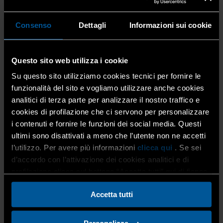
Home
Contrattualistica Internazionale...
Consenso
Dettagli
Informazioni sui cookie
K.LE.O. - Know Your Legal Opportunities
Questo sito web utilizza i cookie
Gli altri offrono servizi. Il progetto K.LE.O. studia
soluzioni e strategie.
Su questo sito utilizziamo cookies tecnici per fornire le
funzionalità del sito e vogliamo utilizzare anche cookies
Sempre più spesso le piccole imprese attive sui mercati
analitici di terza parte per analizzare il nostro traffico e
esteri stipulano dei veri e propri contratti internazionali.
cookies di profilazione che ci servono per personalizzare
Il negoziare, redigere e concludere i suddetti accordi
i contenuti e fornire le funzioni dei social media. Questi
richiede molta attenzione e comporta problematiche
ultimi sono disattivati a meno che l’utente non ne accetti
complesse a causa dei sistemi giuridici differenti dal
l’utilizzo. Per avere più informazioni
clicca qui
. Se sei
nostro: quale legge regolerà i rapporti tra le parti? Ed in
d’accordo con l’attivazione dei cookies analitici e di
caso di controversie, chi sarà chiamato a risolverle?
profilazione clicca sul bottone “Accetta tutti” qui di fianco.
L’autorità giudiziaria italiana o quella del Paese
straniero?
Accetta tutti