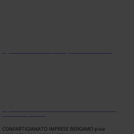
Organizzazione con sistema parità di genere certificato dal 2024
Organizzazione premiata da Welfare Index PMI con riconoscimento
“Welfare Champion 2026”
CONFARTIGIANATO IMPRESE BERGAMO p.iva