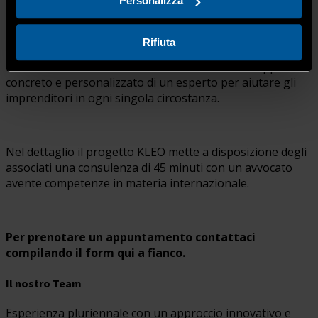
Personalizza
Per le nostre imprese associate che intendono
affrontare i mercati esteri in sicurezza
, o per quelle
che necessitano di
consulenza specifica su strumenti
Rifiuta
tecnici e giuridici
Confartigianato Imprese Bergamo
insieme allo Studio Missale & Partners offre il supporto
concreto e personalizzato di un esperto per aiutare gli
imprenditori in ogni singola circostanza.
Nel dettaglio il progetto KLEO mette a disposizione degli
associati una consulenza di 45 minuti con un avvocato
avente competenze in materia internazionale.
Per prenotare un appuntamento contattaci
compilando il form qui a fianco.
Il nostro Team
Esperienza pluriennale con un approccio innovativo e