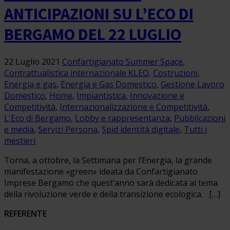
ANTICIPAZIONI SU L’ECO DI
BERGAMO DEL 22 LUGLIO
22 Luglio 2021
Confartigianato Summer Space
,
Contrattualistica internazionale KLEO
,
Costruzioni
,
Energia e gas
,
Energia e Gas Domestico
,
Gestione Lavoro
Domestico
,
Home
,
Impiantistica
,
Innovazione e
Competitività
,
Internazionalizzazione e Competitività
,
L'Eco di Bergamo
,
Lobby e rappresentanza
,
Pubblicazioni
e media
,
Servizi Persona
,
Spid identità digitale
,
Tutti i
mestieri
Torna, a ottobre, la Settimana per l’Energia, la grande
manifestazione «green» ideata da Confartigianato
Imprese Bergamo che quest’anno sarà dedicata al tema
della rivoluzione verde e della transizione ecologica. […]
REFERENTE