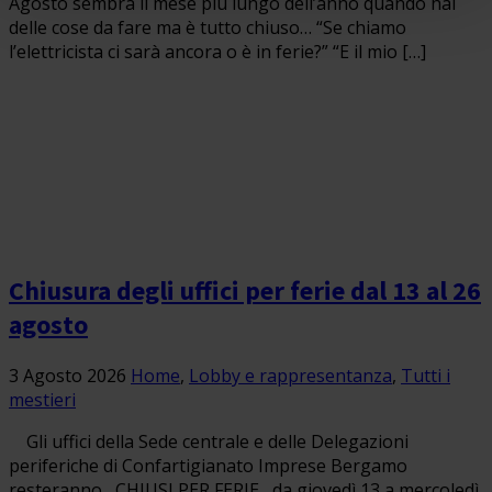
Agosto sembra il mese più lungo dell’anno quando hai
delle cose da fare ma è tutto chiuso… “Se chiamo
l’elettricista ci sarà ancora o è in ferie?” “E il mio […]
Chiusura degli uffici per ferie dal 13 al 26
agosto
3 Agosto 2026
Home
,
Lobby e rappresentanza
,
Tutti i
mestieri
Gli uffici della Sede centrale e delle Delegazioni
periferiche di Confartigianato Imprese Bergamo
resteranno CHIUSI PER FERIE da giovedì 13 a mercoledì