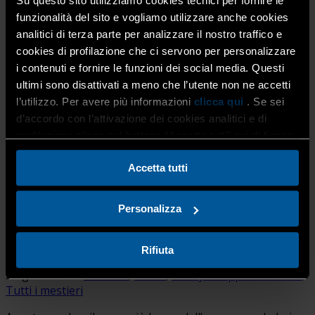
Su questo sito utilizziamo cookies tecnici per fornire le
Confartigianato sostiene anche per il 2026 gli ALPI
funzionalità del sito e vogliamo utilizzare anche cookies
Design Awards, giunti alla seconda edizione, il premio
analitici di terza parte per analizzare il nostro traffico e
internazionale che valorizza progetti, prodotti e […]
cookies di profilazione che ci servono per personalizzare
i contenuti e fornire le funzioni dei social media. Questi
ultimi sono disattivati a meno che l’utente non ne accetti
l’utilizzo. Per avere più informazioni
clicca qui
. Se sei
d’accordo con l’attivazione dei cookies analitici e di
profilazione clicca sul bottone “Accetta tutti” qui di fianco.
Accetta tutti
Non restare bloccato al caldo! Tanti
Personalizza
esercizi artigiani sono “Aperti ad
agosto” per te!
Rifiuta
3 Agosto 2026
Attualità
,
Home
,
Lobby e rappresentanza
,
Tutti i mestieri