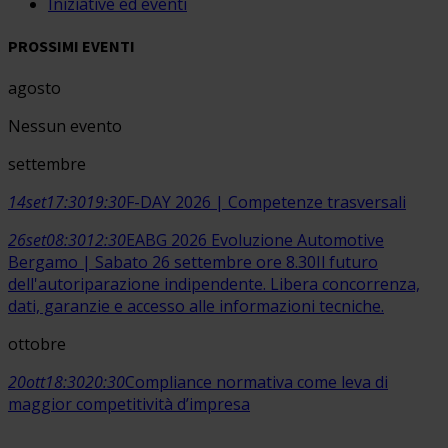
Iniziative ed eventi
PROSSIMI EVENTI
agosto
Nessun evento
settembre
14
set
17:30
19:30
F-DAY 2026 | Competenze trasversali
26
set
08:30
12:30
EABG 2026 Evoluzione Automotive
Bergamo | Sabato 26 settembre ore 8.30
Il futuro
dell'autoriparazione indipendente. Libera concorrenza,
dati, garanzie e accesso alle informazioni tecniche.
ottobre
20
ott
18:30
20:30
Compliance normativa come leva di
maggior competitività d’impresa