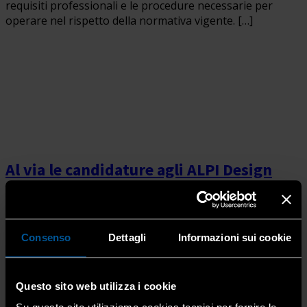
requisiti professionali e le procedure necessarie per
operare nel rispetto della normativa vigente. […]
Al via le candidature agli ALPI Design
Awards 2026: premio internazionale per
artigianato e design dedicato alla
montagna
Consenso
Dettagli
Informazioni sui cookie
4 Agosto 2026
Fotografi
,
Immagine, arte e
comunicazione
,
Lobby e rappresentanza
Questo sito web utilizza i cookie
Candidature aperte fino al 30 settembre 2026