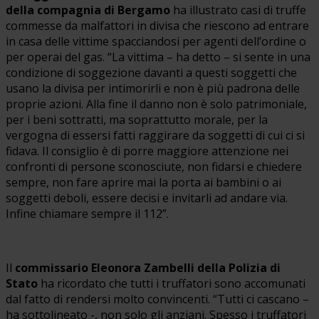
della compagnia di Bergamo
ha illustrato casi di truffe
commesse da malfattori in divisa che riescono ad entrare
in casa delle vittime spacciandosi per agenti dell’ordine o
per operai del gas. “La vittima – ha detto – si sente in una
condizione di soggezione davanti a questi soggetti che
usano la divisa per intimorirli e non è più padrona delle
proprie azioni. Alla fine il danno non è solo patrimoniale,
per i beni sottratti, ma soprattutto morale, per la
vergogna di essersi fatti raggirare da soggetti di cui ci si
fidava. Il consiglio è di porre maggiore attenzione nei
confronti di persone sconosciute, non fidarsi e chiedere
sempre, non fare aprire mai la porta ai bambini o ai
soggetti deboli, essere decisi e invitarli ad andare via.
Infine chiamare sempre il 112”.
Il
commissario Eleonora Zambelli della Polizia di
Stato
ha ricordato che tutti i truffatori sono accomunati
dal fatto di rendersi molto convincenti. “Tutti ci cascano –
ha sottolineato -, non solo gli anziani. Spesso i truffatori