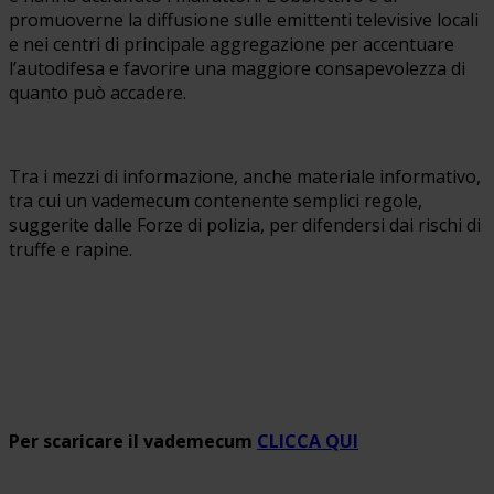
promuoverne la diffusione sulle emittenti televisive locali
e nei centri di principale aggregazione per accentuare
l’autodifesa e favorire una maggiore consapevolezza di
quanto può accadere.
Tra i mezzi di informazione, anche materiale informativo,
tra cui un vademecum contenente semplici regole,
suggerite dalle Forze di polizia, per difendersi dai rischi di
truffe e rapine.
Per vedere il filmato realizzato dall’Officina della
Comunicazione CLICCA QUI
Per scaricare il vademecum
CLICCA QUI