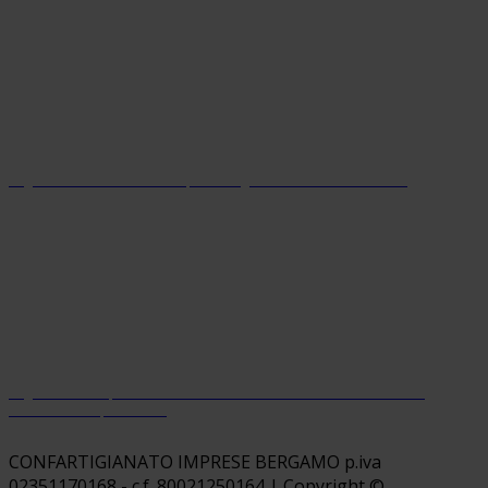
Organizzazione con sistema parità di genere certificato dal 2024
Organizzazione premiata da Welfare Index PMI con riconoscimento
“Welfare Champion 2026”
CONFARTIGIANATO IMPRESE BERGAMO p.iva
02351170168 - c.f. 80021250164 | Copyright ©