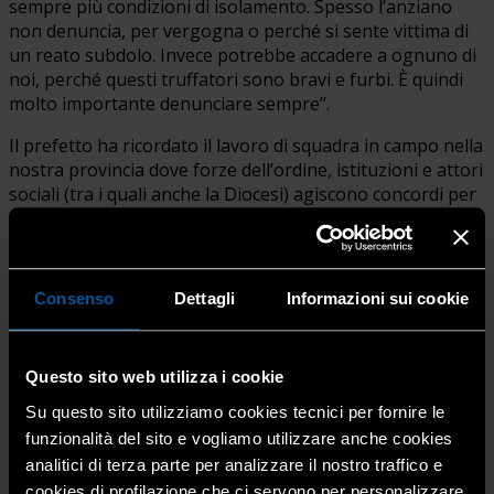
sempre più condizioni di isolamento. Spesso l’anziano
non denuncia, per vergogna o perché si sente vittima di
un reato subdolo. Invece potrebbe accadere a ognuno di
noi, perché questi truffatori sono bravi e furbi. È quindi
molto importante denunciare sempre”.
Il prefetto ha ricordato il lavoro di squadra in campo nella
nostra provincia dove forze dell’ordine, istituzioni e attori
sociali (tra i quali anche la Diocesi) agiscono concordi per
dichiarare guerra ai malintenzionati e stringere le maglie
intorno agli anziani aiutandoli a combattere l’isolamento.
“Lo slogan di questa campagna è più sicuri insieme – ha
detto. Solo stando insieme possiamo tutelare chi è vittima
Consenso
Dettagli
Informazioni sui cookie
e punire chi compie i reati”.
Questo sito web utilizza i cookie
Su questo sito utilizziamo cookies tecnici per fornire le
funzionalità del sito e vogliamo utilizzare anche cookies
analitici di terza parte per analizzare il nostro traffico e
cookies di profilazione che ci servono per personalizzare