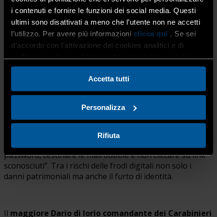
i contenuti e fornire le funzioni dei social media. Questi
ultimi sono disattivati a meno che l’utente non ne accetti
l’utilizzo. Per avere più informazioni
clicca qui
. Se sei
d’accordo con l’attivazione dei cookies analitici e di
profilazione clicca sul bottone “Accetta tutti” qui di fianco.
Il
tenente Luca
Augelli della Guardia di Finanza di Bergamo
ha
Accetta tutti
parlato di truffe informatiche, sottolineando che le
maggiori truffe riguardano gli over 65 e raccontando un
episodio realmente accaduto di una truffa relativa
Personalizza
all’affitto, tramite sito web, di una casa vacanza
inesistente. “La prima difesa è la prevenzione – ha detto
– quindi è importante non farsi abbindolare da facili
Rifiuta
offerte, stare molto attenti a non fornire dati personali e
password, cestinare le mail dubbie e non cliccare su link
sconosciuti”. Tra i rischi delle frodi digitali non solo i
danni patrimoniali ma anche il furto di identità.
Il
maggiore Dario di Iorio comandante dei Carabinieri