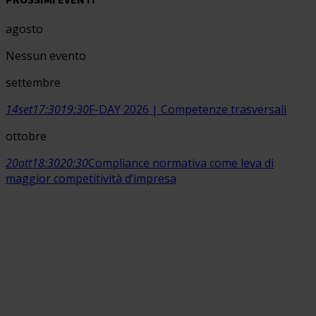
agosto
Nessun evento
settembre
14
set
17:30
19:30
F-DAY 2026 | Competenze trasversali
ottobre
20
ott
18:30
20:30
Compliance normativa come leva di
maggior competitività d’impresa