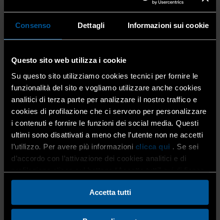
con A.E. di Milesi
Consenso
Dettagli
Informazioni sui cookie
27 Ott 2025
Convenzioni
,
Home
Home
Convenienza a portata di casa: scopri...
Questo sito web utilizza i cookie
Su questo sito utilizziamo cookies tecnici per fornire le
Grazie alla nuova convenzione con
A.E. di Milesi & C. Srl
,
azienda specializzata nella
riparazione e nell’assistenza
funzionalità del sito e vogliamo utilizzare anche cookies
professionale
di elettrodomestici potrai usufruire di uno
analitici di terza parte per analizzare il nostro traffico e
sconto del 10%
su:
cookies di profilazione che ci servono per personalizzare
i contenuti e fornire le funzioni dei social media. Questi
ultimi sono disattivati a meno che l’utente non ne accetti
Elettrodomestici Bosch e Siemens
l’utilizzo. Per avere più informazioni
clicca qui
. Se sei
Accessori per la cucina e la casa
d’accordo con l’attivazione dei cookies analitici e di
Prodotti per la pulizia e la manutenzione
profilazione clicca sul bottone “Accetta tutti” qui di fianco.
Ricambi originali
Accetta tutti