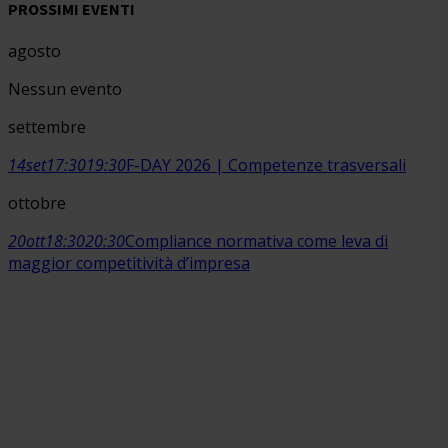
PROSSIMI EVENTI
agosto
Nessun evento
settembre
14
set
17:30
19:30
F-DAY 2026 | Competenze trasversali
ottobre
20
ott
18:30
20:30
Compliance normativa come leva di
maggior competitività d’impresa