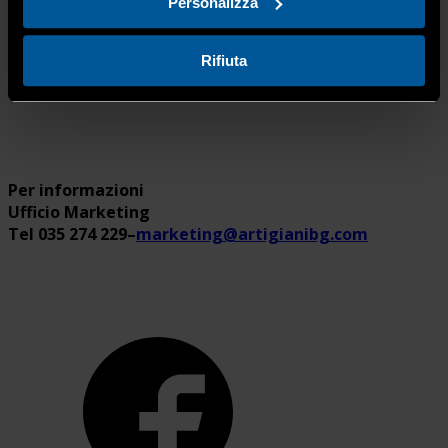
Personalizza
Sede:
Via Michelangelo Buonarroti 40 Seriate (BG)
Tel. 035 296866 | mail
aemilesi@exclusiveservice.net
Rifiuta
Vai al sito
Per informazioni
Ufficio Marketing
Tel 035 274 229
–
marketing@artigianibg.com