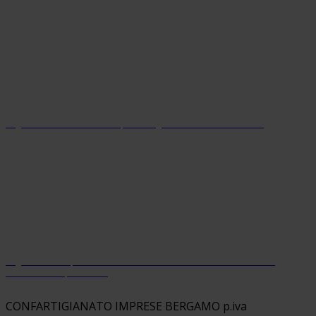
Organizzazione con sistema parità di genere certificato dal 2024
Organizzazione premiata da Welfare Index PMI con riconoscimento
“Welfare Champion 2026”
CONFARTIGIANATO IMPRESE BERGAMO p.iva