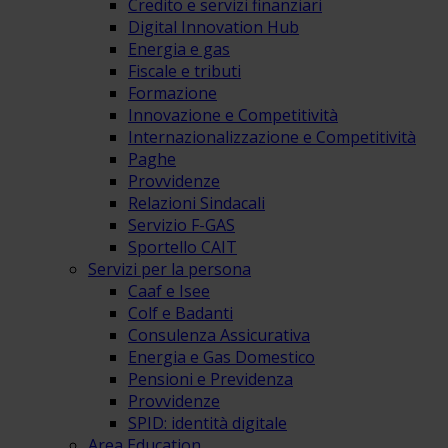
Credito e servizi finanziari
Digital Innovation Hub
Energia e gas
Fiscale e tributi
Formazione
Innovazione e Competitività
Internazionalizzazione e Competitività
Paghe
Provvidenze
Relazioni Sindacali
Servizio F-GAS
Sportello CAIT
Servizi per la persona
Caaf e Isee
Colf e Badanti
Consulenza Assicurativa
Energia e Gas Domestico
Pensioni e Previdenza
Provvidenze
SPID: identità digitale
Area Education