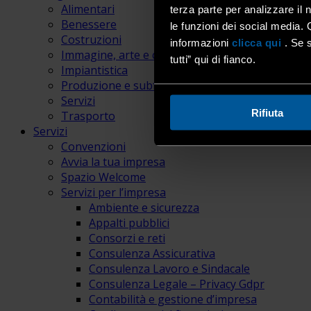
Alimentari
terza parte per analizzare il 
Benessere
le funzioni dei social media. 
Costruzioni
informazioni
clicca qui
. Se s
Immagine, arte e comunicazione
tutti” qui di fianco.
Impiantistica
Produzione e subfornitura
Servizi
Rifiuta
Trasporto
Servizi
Convenzioni
Avvia la tua impresa
Spazio Welcome
Servizi per l’impresa
Ambiente e sicurezza
Appalti pubblici
Consorzi e reti
Consulenza Assicurativa
Consulenza Lavoro e Sindacale
Consulenza Legale – Privacy Gdpr
Contabilità e gestione d’impresa