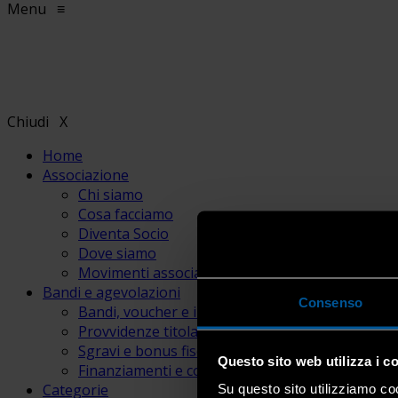
Menu
≡
Chiudi
X
Home
Associazione
Chi siamo
Cosa facciamo
Diventa Socio
Dove siamo
Movimenti associativi
Bandi e agevolazioni
Consenso
Bandi, voucher e incentivi
Provvidenze titolari e lavoratori
Sgravi e bonus fiscali
Questo sito web utilizza i c
Finanziamenti e contributi
Categorie
Su questo sito utilizziamo coo