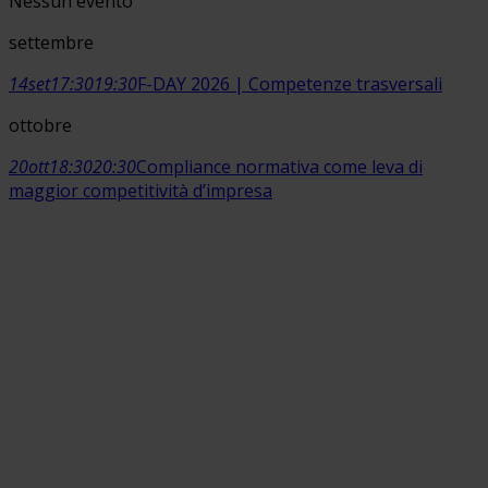
Nessun evento
settembre
14
set
17:30
19:30
F-DAY 2026 | Competenze trasversali
ottobre
20
ott
18:30
20:30
Compliance normativa come leva di
maggior competitività d’impresa