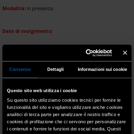
Modalità:
in presenza
Date di svolgimento:
2^ Edizione 2026
Consenso
Dettagli
Informazioni sui cookie
Sabato
7 novembre 2026
dalle 8.30 alle 17.30
Questo sito web utilizza i cookie
Su questo sito utilizziamo cookies tecnici per fornire le
funzionalità del sito e vogliamo utilizzare anche cookies
Sede del corso:
Confartigianato Imprese Bergamo – Via
analitici di terza parte per analizzare il nostro traffico e
Torretta 12, Bergamo
cookies di profilazione che ci servono per personalizzare
(disponibilità di parcheggio interno)
i contenuti e fornire le funzioni dei social media. Questi