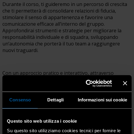
Durante il corso, ti guideremo in un percorso di crescita
che ti permetterà di consolidare relazioni di fiducia,
stimolare il senso di appartenenza e favorire una
comunicazione efficace all’interno del gruppo.
Approfondirai strumenti e strategie per migliorare la
responsabilità individuale e di squadra, sviluppando
un’autonomia che porterà il tuo team a raggiungere
nuovi traguardi.
Con un approccio pratico e interattivo, attraverso
esercitazioni
,
simulazioni
e
casi reali
, esplorerai temi
fondamentali come la comunicazione strategica, il cold
reading, il rapporto, e le basi del coaching applicate alla
gestione del team. Imparerai inoltre a riconoscere e
Consenso
Dettagli
Informazioni sui cookie
superare le interferenze che limitano il raggiungimento
degli obiettivi, trasformando il tuo gruppo di lavoro in
una squadra vincente.
Questo sito web utilizza i cookie
Su questo sito utilizziamo cookies tecnici per fornire le