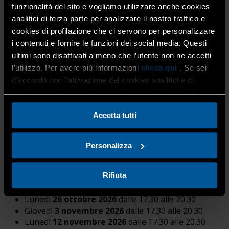
funzionalità del sito e vogliamo utilizzare anche cookies
analitici di terza parte per analizzare il nostro traffico e
cookies di profilazione che ci servono per personalizzare
INFORMAZIONI UTILI
i contenuti e fornire le funzioni dei social media. Questi
ultimi sono disattivati a meno che l’utente non ne accetti
l’utilizzo. Per avere più informazioni
clicca qui
. Se sei
Durata del corso:
21 ore (7 lezioni)
d’accordo con l’attivazione dei cookies analitici e di
profilazione clicca sul bottone “Accetta tutti” qui di fianco.
Modalità del corso:
in presenza
Accetta tutti
Personalizza
Date di svolgimento:
Rifiuta
Lunedì
22 ottobre 2026
dalle 17.30 alle 20.30
Lunedì
26 ottobre 2026
dalle 17.30 alle 20.30
Giovedì
3 novembre 2026
dalle 17.30 alle 20.30
Lunedì
12 novembre 2026
dalle 17.30 alle 20.30