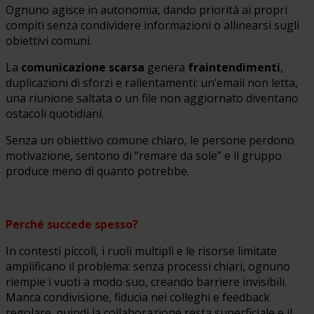
Ognuno agisce in autonomia, dando priorità ai propri
compiti senza condividere informazioni o allinearsi sugli
obiettivi comuni.
La
comunicazione scarsa
genera
fraintendimenti
,
duplicazioni di sforzi e rallentamenti: un’email non letta,
una riunione saltata o un file non aggiornato diventano
ostacoli quotidiani.
Senza un obiettivo comune chiaro, le persone perdono
motivazione, sentono di “remare da sole” e il gruppo
produce meno di quanto potrebbe.
Perché succede spesso?
In contesti piccoli, i ruoli multipli e le risorse limitate
amplificano il problema: senza processi chiari, ognuno
riempie i vuoti a modo suo, creando barriere invisibili.
Manca condivisione, fiducia nei colleghi e feedback
regolare, quindi la collaborazione resta superficiale e il