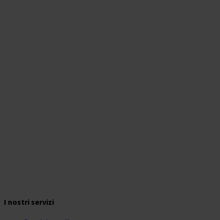
News
I nostri servizi