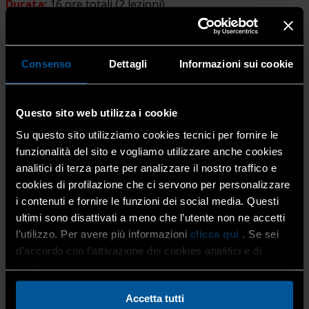
Durata:
16 ore totali (2 lezioni)
Consenso
Dettagli
Informazioni sui cookie
Modalità:
in presenza
Questo sito web utilizza i cookie
Su questo sito utilizziamo cookies tecnici per fornire le
funzionalità del sito e vogliamo utilizzare anche cookies
Date
analitici di terza parte per analizzare il nostro traffico e
cookies di profilazione che ci servono per personalizzare
i contenuti e fornire le funzioni dei social media. Questi
2^ EDIZIONE 2026
ultimi sono disattivati a meno che l’utente non ne accetti
l’utilizzo. Per avere più informazioni
clicca qui
. Se sei
d’accordo con l’attivazione dei cookies analitici e di
Giovedì
5 novembre 2026
dalle 09.00 alle 18.00
profilazione clicca sul bottone “Accetta tutti” qui di fianco.
Giovedì
19 novembre 2026
dalle 09.00 alle 18.00
Accetta tutti