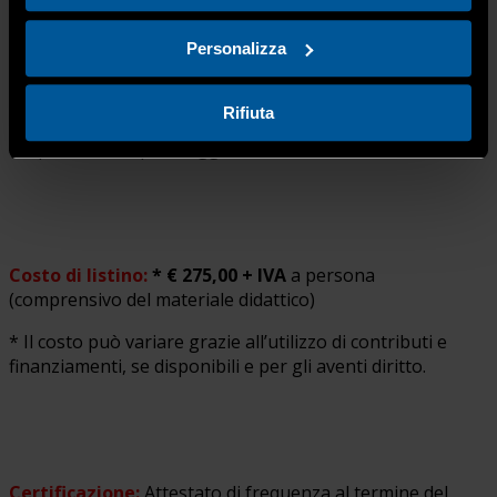
Personalizza
Sede del corso:
Confartigianato Imprese Bergamo, Via
Torretta 12 – Bergamo
Rifiuta
(disponibilità di parcheggio interno)
Costo di listino:
* € 275,00 + IVA
a persona
(comprensivo del materiale didattico)
* Il costo può variare grazie all’utilizzo di contributi e
finanziamenti, se disponibili e per gli aventi diritto.
Certificazione
:
Attestato di frequenza al termine del