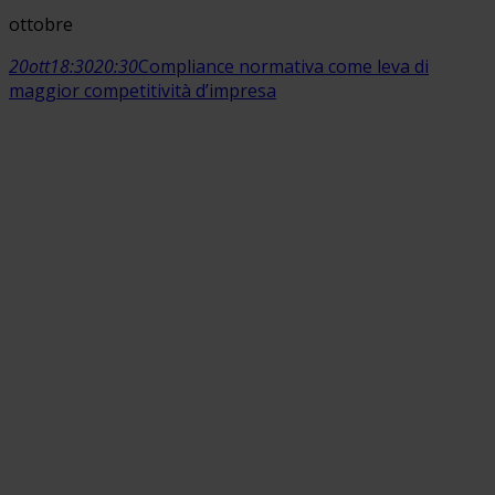
ottobre
20
ott
18:30
20:30
Compliance normativa come leva di
maggior competitività d’impresa