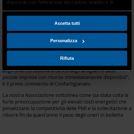
d’accordo con l’attivazione dei cookies analitici e di
Il commento di Confartigianato
profilazione clicca sul bottone “Accetta tutti” qui di fianco.
Confartigianato ha espresso apprezzamento
per
Accetta tutti
l’impegno del Governo nel
ridurre gli oneri di sistema a
carico di artigiani e piccole imprese
con risorse
immediatamente disponibili.
Personalizza
Rifiuta
“Apprezziamo l’impegno del Governo per la riduzione
degli oneri di sistema a carico degli artigiani e delle
piccole imprese con risorse immediatamente disponibili”,
è il primo commento di Confartigianato.
La nostra Associazione sottolinea come sia stata colta la
forte preoccupazione per gli elevati costi energetici che
penalizzano la competitività delle PMI e la sollecitazione a
ridurre fin da quest’anno il peso degli oneri in bolletta.