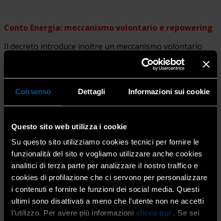
Conto Energia: meccanismo volontario e repowering
Il decreto introduce inoltre un meccanismo volontario
rivolto agli impianti fotovoltaici incentivati con i Conti
Energia I–IV (potenza superiore a 20 kW e con fine
incentivo dal 2029).
Consenso
Dettagli
Informazioni sui cookie
Dal secondo semestre 2026 al 31 dicembre 2027, i
soggetti che aderiranno potranno optare per:
l’85% della tariffa premio spettante
, con
Questo sito web utilizza i cookie
estensione della convenzione di 3 mesi;
Su questo sito utilizziamo cookies tecnici per fornire le
oppure
il 70% della tariffa premio
, con estensione
funzionalità del sito e vogliamo utilizzare anche cookies
di 6 mesi.
analitici di terza parte per analizzare il nostro traffico e
A partire dal 2028 è prevista la possibilità di uscita
cookies di profilazione che ci servono per personalizzare
anticipata dal regime incentivante, accompagnata
i contenuti e fornire le funzioni dei social media. Questi
dall’obbligo di repowering degli impianti.
ultimi sono disattivati a meno che l’utente non ne accetti
l’utilizzo. Per avere più informazioni
clicca qui
. Se sei