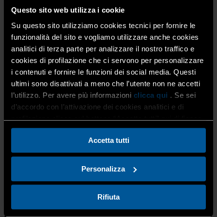
Questo sito web utilizza i cookie
“In un contesto di sfide sistemiche senza precedenti, il
Su questo sito utilizziamo cookies tecnici per fornire le
Rapporto segnala progressi incoraggianti sul fronte
funzionalità del sito e vogliamo utilizzare anche cookies
dell’efficienza energetica, con miglioramenti rilevanti nel
analitici di terza parte per analizzare il nostro traffico e
settore residenziale e nelle imprese. Un risultato che
cookies di profilazione che ci servono per personalizzare
conferma come l’efficienza – se perseguita con approccio
i contenuti e fornire le funzioni dei social media. Questi
pragmatico – sia motore di un cambiamento capace di
coniugare competitività, sostenibilità e innovazione”
ultimi sono disattivati a meno che l’utente non ne accetti
commenta la
Presidente dell’ENEA
,
Francesca Mariotti
.
l’utilizzo. Per avere più informazioni
clicca qui
. Se sei
“La consapevolezza sta crescendo in ogni ambito, ma
d’accordo con l’attivazione dei cookies analitici e di
occorre trasformarla in azioni concrete, a partire dalla
profilazione clicca sul bottone “Accetta tutti” qui di fianco.
formazione e dalla sensibilizzazione, che restano
strumenti decisivi per affrontare una transizione
Accetta tutti
energetica che richiede la partecipazione di tutti”.
Personalizza
Il Rapporto indica come le modifiche dell’impianto
normativo del
SuperEcobonus
, che condurranno
Rifiuta
all’eliminazione della misura a fine 2025, hanno
notevolmente ridotto l’apporto dei risparmi connessi