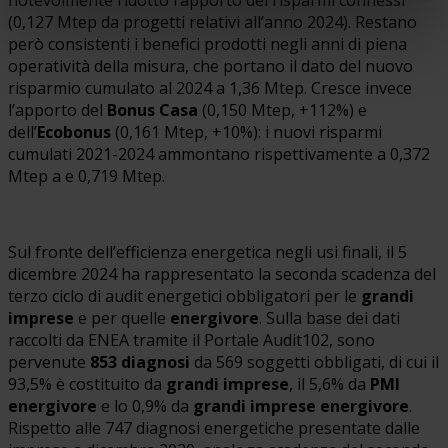
(0,127 Mtep da progetti relativi all’anno 2024). Restano
però consistenti i benefici prodotti negli anni di piena
operatività della misura, che portano il dato del nuovo
risparmio cumulato al 2024 a 1,36 Mtep. Cresce invece
l’apporto del
Bonus Casa
(0,150 Mtep, +112%) e
dell’
Ecobonus
(0,161 Mtep, +10%): i nuovi risparmi
cumulati 2021-2024 ammontano rispettivamente a 0,372
Mtep a e 0,719 Mtep.
Sul fronte dell’efficienza energetica negli usi finali, il 5
dicembre 2024 ha rappresentato la seconda scadenza del
terzo ciclo di audit energetici obbligatori per le
grandi
imprese
e per quelle
energivore
. Sulla base dei dati
raccolti da ENEA tramite il Portale Audit102, sono
pervenute
853 diagnosi
da 569 soggetti obbligati, di cui il
93,5% è costituito da
grandi imprese
, il 5,6% da
PMI
energivore
e lo 0,9% da
grandi imprese energivore
.
Rispetto alle 747 diagnosi energetiche presentate dalle