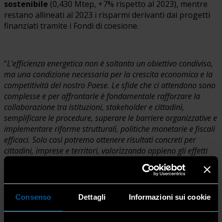
sostenibile
(0,430 Mtep, +7% rispetto al 2023), mentre
restano allineati al 2023 i risparmi derivanti dai progetti
finanziati tramite i Fondi di coesione.
“
L’efficienza energetica non è soltanto un obiettivo condiviso,
ma una condizione necessaria per la crescita economica e la
competitività del nostro Paese. Le sfide che ci attendono sono
complesse e per affrontarle è fondamentale rafforzare la
collaborazione tra istituzioni, stakeholder e cittadini,
semplificare le procedure, superare le barriere organizzative e
implementare riforme strutturali, politiche monetarie e fiscali
efficaci. Solo così potremo ottenere risultati concreti per
cittadini, imprese e territori, valorizzando appieno gli effetti
benefici
”, commenta il
Ministro, Pichetto Fratin.
“
In
questo percorso, ENEA è e continuerà a essere il riferimento
tecnico-scientifico del Ministero: un punto di forza nella
ricerca, nell’innovazione e nell’attuazione delle direttive
Consenso
Dettagli
Informazioni sui cookie
europee nel settore dell’efficienza energetica
”.