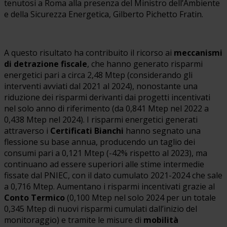
tenutosi a Roma alla presenza del Ministro dell’Ambiente
e della Sicurezza Energetica, Gilberto Pichetto Fratin.
A questo risultato ha contribuito il ricorso ai
meccanismi
di detrazione fiscale
, che hanno generato risparmi
energetici pari a circa 2,48 Mtep (considerando gli
interventi avviati dal 2021 al 2024), nonostante una
riduzione dei risparmi derivanti dai progetti incentivati
nel solo anno di riferimento (da 0,841 Mtep nel 2022 a
0,438 Mtep nel 2024). I risparmi energetici generati
attraverso i
Certificati Bianchi
hanno segnato una
flessione su base annua, producendo un taglio dei
consumi pari a 0,121 Mtep (-42% rispetto al 2023), ma
continuano ad essere superiori alle stime intermedie
fissate dal PNIEC, con il dato cumulato 2021-2024 che sale
a 0,716 Mtep. Aumentano i risparmi incentivati grazie al
Conto Termico
(0,100 Mtep nel solo 2024 per un totale
0,345 Mtep di nuovi risparmi cumulati dall’inizio del
monitoraggio) e tramite le misure di
mobilità