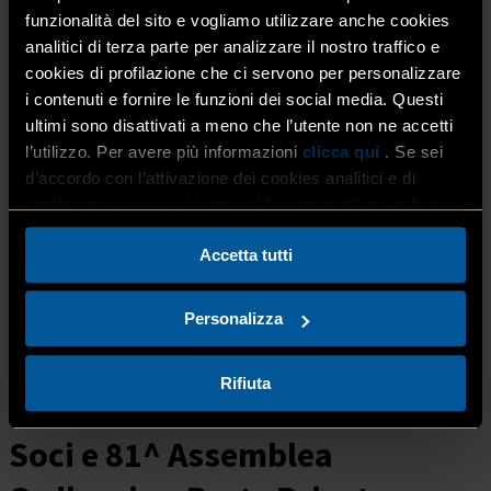
Corsi / Eventi
funzionalità del sito e vogliamo utilizzare anche cookies
Corsi
analitici di terza parte per analizzare il nostro traffico e
Calendario corsi
cookies di profilazione che ci servono per personalizzare
Scadenze
i contenuti e fornire le funzioni dei social media. Questi
Eventi
ultimi sono disattivati a meno che l’utente non ne accetti
Photo Gallery
l’utilizzo. Per avere più informazioni
clicca qui
. Se sei
News
d’accordo con l’attivazione dei cookies analitici e di
News
profilazione clicca sul bottone “Accetta tutti” qui di fianco.
Attualità
Dati statistici
Accetta tutti
Riviste per i soci
Pubblicazioni e media
Bacheca Annunci
Personalizza
Rifiuta
Assemblea Straordinaria dei
Soci e 81^ Assemblea