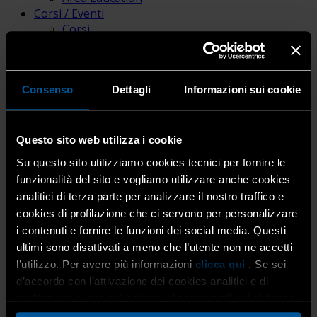
Corsi / Eventi
Corsi
Calendario corsi
Scadenze
Eventi
Photo Gallery
Consenso
Dettagli
Informazioni sui cookie
News
News
Attualità
Questo sito web utilizza i cookie
Dati statistici
Su questo sito utilizziamo cookies tecnici per fornire le
Riviste per i soci
funzionalità del sito e vogliamo utilizzare anche cookies
Pubblicazioni e media
analitici di terza parte per analizzare il nostro traffico e
Bacheca Annunci
cookies di profilazione che ci servono per personalizzare
i contenuti e fornire le funzioni dei social media. Questi
ultimi sono disattivati a meno che l’utente non ne accetti
Versamenti unico 2015
l’utilizzo. Per avere più informazioni
clicca qui
. Se sei
d’accordo con l’attivazione dei cookies analitici e di
Iva e ritenute
profilazione clicca sul bottone “Accetta tutti” qui di fianco.