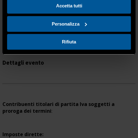
Home
Accetta tutti
Versamenti unico 2015
Iva e...
Personalizza
settembre, 2015
Rifiuta
16
set
Tutto il giorno
Versamenti unico 2015
Iva e ritenute
Dettagli evento
Contribuenti titolari di partita Iva soggetti a
proroga dei termini
:
Imposte dirette: